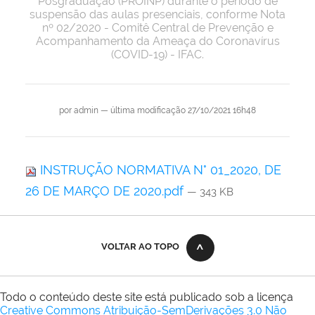
Pósgraduação (PROINP) durante o período de
suspensão das aulas presenciais, conforme Nota
nº 02/2020 - Comitê Central de Prevenção e
Acompanhamento da Ameaça do Coronavírus
(COVID-19) - IFAC.
por
admin
—
última modificação
27/10/2021 16h48
INSTRUÇÃO NORMATIVA N° 01_2020, DE
26 DE MARÇO DE 2020.pdf
— 343 KB
VOLTAR AO TOPO
Todo o conteúdo deste site está publicado sob a licença
Creative Commons Atribuição-SemDerivações 3.0 Não