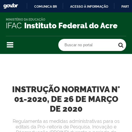
COMUNICA BR
ACESSO À INFORMAÇÃO
PARTI
IR
MINISTÉRIO DA EDUCAÇÃO
PARA
IFAC
Instituto Federal do Acre
O
CONTEÚDO
Buscar no portal
Buscar no portal
INSTRUÇÃO NORMATIVA N°
01-2020, DE 26 DE MARÇO
DE 2020
Regulamenta as medidas administrativas para os
editais da Pró-reitoria de Pesquisa, Inovação e