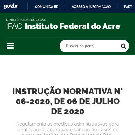
COMUNICA BR
ACESSO À INFORMAÇÃO
PARTI
IR
MINISTÉRIO DA EDUCAÇÃO
PARA
IFAC
Instituto Federal do Acre
O
CONTEÚDO
Buscar no portal
Buscar no portal
INSTRUÇÃO NORMATIVA N°
06-2020, DE 06 DE JULHO
DE 2020
Regulamenta as medidas administrativas para
identificação, apuração e sanção de casos de