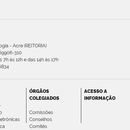
ogia - Acre (REITORIA)
 69906-310
 7h às 12h e das 14h às 17h
-6834
ÓRGÃOS
ACESSO A
COLEGIADOS
INFORMAÇÃO
o
o
Comissões
letrônicas
Conselhos
ica
Comitês