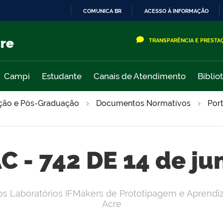
COMUNICA BR
ACESSO À INFORMAÇÃO
IR
PARA
cre
TRANSPARÊNCIA E PRESTA
O
CONTEÚDO
Campi
Estudante
Canais de Atendimento
Biblio
ação e Pós-Graduação
Documentos Normativos
Port
AC - 742 DE 14 de j
s Laboratórios IFMakers de Prototipagem e Aprendiza
Acre