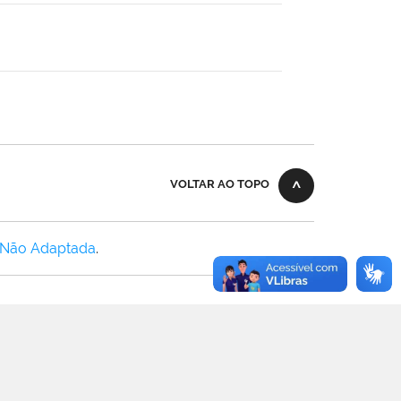
VOLTAR AO TOPO
 Não Adaptada
.