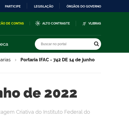
PARTICIPE
LEGISLAÇÃO
ÓRGÃOS DO GOVERNO
ÇÃO DE CONTAS
ALTO CONTRASTE
VLIBRAS
Buscar no portal
Buscar no portal
teca
arias
Portaria IFAC - 742 DE 14 de junho
unho de 2022
gem Criativa do Instituto Federal do