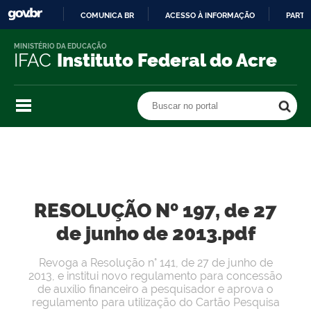
COMUNICA BR
ACESSO À INFORMAÇÃO
PARTI
IR
MINISTÉRIO DA EDUCAÇÃO
PARA
IFAC
Instituto Federal do Acre
O
CONTEÚDO
Buscar no portal
Buscar no portal
RESOLUÇÃO Nº 197, de 27
de junho de 2013.pdf
Revoga a Resolução n° 141, de 27 de junho de
2013, e institui novo regulamento para concessão
de auxílio financeiro a pesquisador e aprova o
regulamento para utilização do Cartão Pesquisa