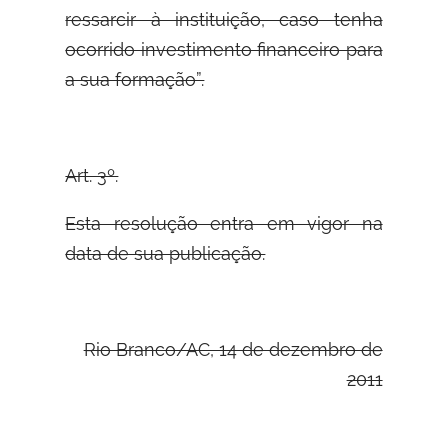
ressarcir à instituição, caso tenha
ocorrido investimento financeiro para
a sua formação”.
Art. 3º.
Esta resolução entra em vigor na
data de sua publicação.
Rio Branco/AC, 14 de dezembro de
2011