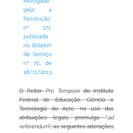
Revogada
pela a
Resolução
nº 171,
publicada
no Boletim
de Serviço
nº 76, de
18/11/2013.
O Reitor
Pro Tempore
do Instituto
Federal de Educação, Ciência e
Tecnologia do Acre, no uso das
atribuições legais, promulga “
ad
referendum
”, as seguintes alterações