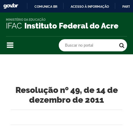
COMUNICA BR
ACESSO À INFORMAÇÃO
PARTI
IR
MINISTÉRIO DA EDUCAÇÃO
PARA
IFAC
Instituto Federal do Acre
O
CONTEÚDO
Buscar no portal
Buscar no portal
Resolução nº 49, de 14 de
dezembro de 2011