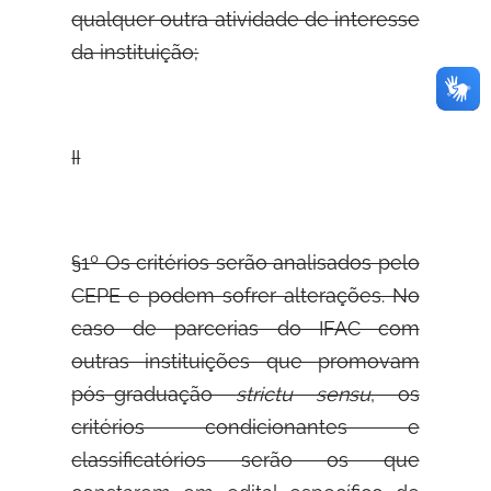
qualquer outra atividade de interesse
da instituição;
II
§1º Os critérios serão analisados pelo
CEPE e podem sofrer alterações. No
caso de parcerias do IFAC com
outras instituições que promovam
pós-graduação
strictu sensu
, os
critérios condicionantes e
classificatórios serão os que