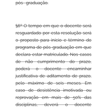
pós- graduação.
§6º O tempo em que o docente será
resguardado por esta resolução será
o proposto para início e término do
programa de pós-graduação em que
declara estar matriculado. Nos casos
de não cumprimento do prazo,
poderá o docente encaminhar
justificativa de aditamento de prazo,
pelo máximo de seis meses. Em
caso de desistência imotivada ou
reprovação em mais de 50% das
disciplinas, deverá o docente