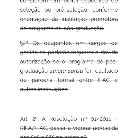
constarem em edital específico de
seleção ou pré-seleção, conforme
orientação da institução promotora
do programa de pós-graduação.
§2º Os ocupantes em cargos de
gestão só poderão requerer a devida
autorização se o programa de pós-
graduação
strictu sensu
for resultado
de parceria formal entre IFAC e
outras instituições.
Art. 2º. A Resolução nº 01/2011 –
RIFA/IFAC, passa a vigorar acrescida
dos §5º e §6º no artigo 3º: