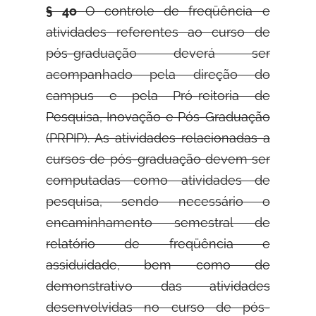
§ 4o
O controle de freqüência e
atividades referentes ao curso de
pós-graduação deverá ser
acompanhado pela direção do
campus e pela Pró-reitoria de
Pesquisa, Inovação e Pós-Graduação
(PRPIP). As atividades relacionadas a
cursos de pós-graduação devem ser
computadas como atividades de
pesquisa, sendo necessário o
encaminhamento semestral de
relatório de freqüência e
assiduidade, bem como de
demonstrativo das atividades
desenvolvidas no curso de pós-