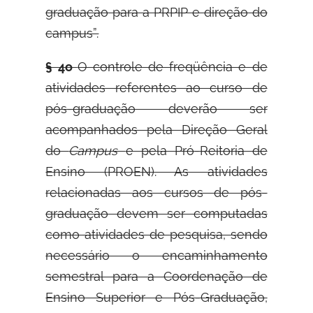
graduação para a PRPIP e direção do
campus”.
§ 4o
O controle de freqüência e de
atividades referentes ao curso de
pós-graduação deverão ser
acompanhados pela Direção Geral
do
Campus
e pela Pró-Reitoria de
Ensino (PROEN). As atividades
relacionadas aos cursos de pós-
graduação devem ser computadas
como atividades de pesquisa, sendo
necessário o encaminhamento
semestral para a Coordenação de
Ensino Superior e Pós-Graduação,