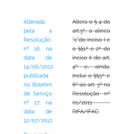
Alterada
Altera o § 4 do
pela a
art.3º, a alínea
Resolução
“c”do inciso I e
nº 16, na
o §§1º e 2º do
data de
inciso II do art.
14/06/2012,
4º e, ainda,
publicada
inclui o §§5º e
no Boletim
6º ao art. 3º na
de Serviço
Resolução nº
nº 27, na
01/2011 –
data de
RIFA/IFAC:
12/07/2012.