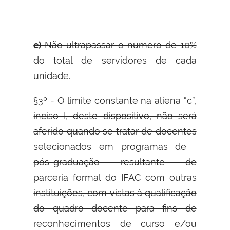
c)
Não ultrapassar o numero de 10%
do total de servidores de cada
unidade.
§3º - O limite constante na aliena “c”,
inciso I, deste dispositivo, não será
aferido quando se tratar de docentes
selecionados em programas de
pós-graduação resultante de
parceria formal do IFAC com outras
instituições, com vistas à qualificação
do quadro docente para fins de
reconhecimentos de curso e/ou