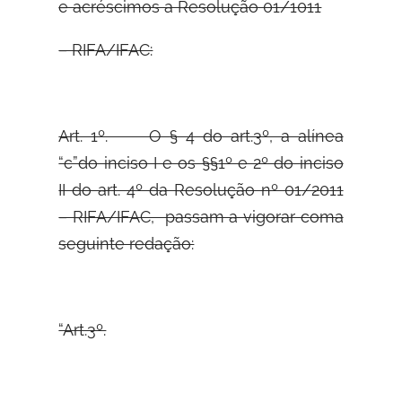
e acréscimos a Resolução 01/1011
– RIFA/IFAC:
Art. 1º. O § 4 do art.3º, a alínea
“c”do inciso I e os §§1º e 2º do inciso
II do art. 4º da Resolução nº 01/2011
– RIFA/IFAC, passam a vigorar coma
seguinte redação:
“Art.3º.