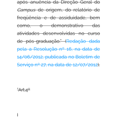
após anuência da Direção Geral do
Campus
de origem, do relatório de
freqüência e de assiduidade, bem
como, o demonstrativo das
atividades desenvolvidas no curso
de pós-graduação.” (
Redação dada
pela a Resolução nº 16, na data de
14/06/2012, publicada no Boletim de
Serviço nº 27, na data de 12/07/2012
).
“Art.4º
I