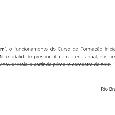
um
”, o funcionamento do Curso de Formação Inic
, modalidade presencial, com oferta anual, nos pe
/Xavier Maia, a partir do primeiro semestre de 2012.
Rio Br