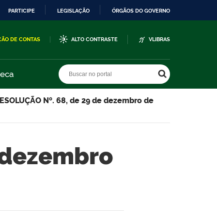
PARTICIPE
LEGISLAÇÃO
ÓRGÃOS DO GOVERNO
ÇÃO DE CONTAS
ALTO CONTRASTE
VLIBRAS
Buscar no portal
Buscar no portal
teca
ESOLUÇÃO Nº. 68, de 29 de dezembro de
 dezembro