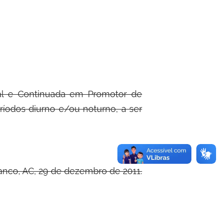
ial e Continuada em Promotor de
ríodos diurno e/ou noturno, a ser
anco, AC, 29 de dezembro de 2011.