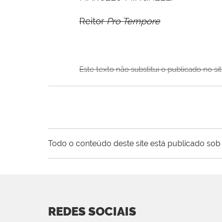
Reitor
Pro Tempore
Este texto n
ão substitui o publicado no si
Todo o conteúdo deste site está publicado sob 
REDES SOCIAIS