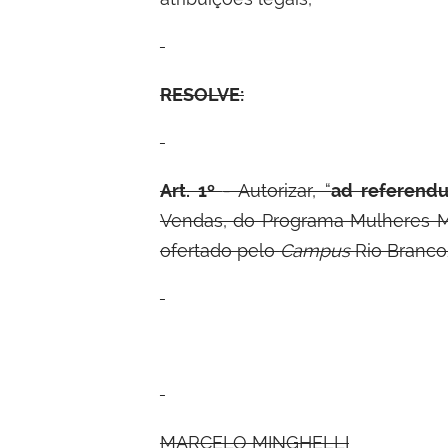
RESOLVE
:
Art. 1º
- Autorizar, “
ad referend
Vendas, do Programa Mulheres Mil
ofertado pelo
Campus
Rio Branco
MARCELO MINGHELLI