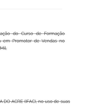
riação do Curso de Formação
ada em Promotor de Vendas no
Mil.
 DO ACRE (IFAC), no uso de suas