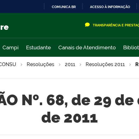
COMUNICA BR
ACESSO À INFORMAÇÃO
IR
PARA
cre
TRANSPARÊNCIA E PRESTA
O
CONTEÚDO
Campi
Estudante
Canais de Atendimento
Biblio
CONSU
Resoluções
2011
Resoluções 2011
R
O Nº. 68, de 29 de
de 2011