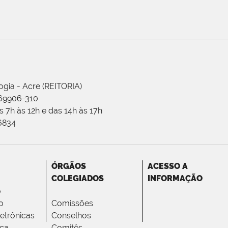
ogia - Acre (REITORIA)
 69906-310
 7h às 12h e das 14h às 17h
-6834
ÓRGÃOS
ACESSO A
COLEGIADOS
INFORMAÇÃO
o
o
Comissões
letrônicas
Conselhos
ica
Comitês