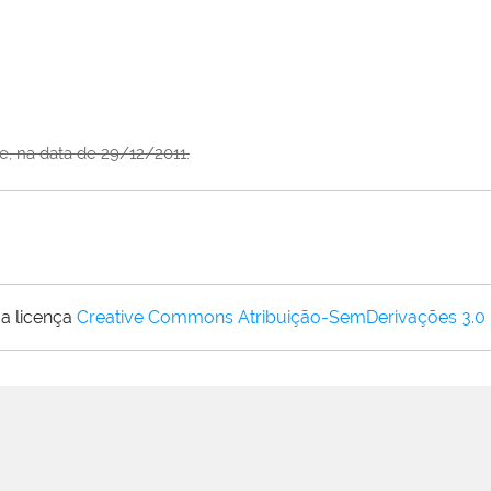
te, na data de 29/12/2011.
a licença
Creative Commons Atribuição-SemDerivações 3.0