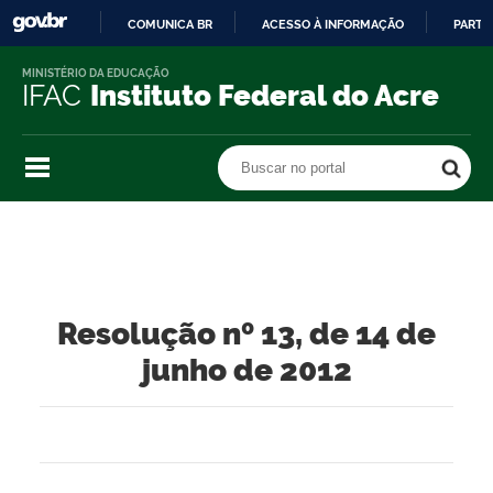
COMUNICA BR
ACESSO À INFORMAÇÃO
PARTI
IR
MINISTÉRIO DA EDUCAÇÃO
PARA
IFAC
Instituto Federal do Acre
O
CONTEÚDO
Buscar no portal
Buscar no portal
Resolução nº 13, de 14 de
junho de 2012