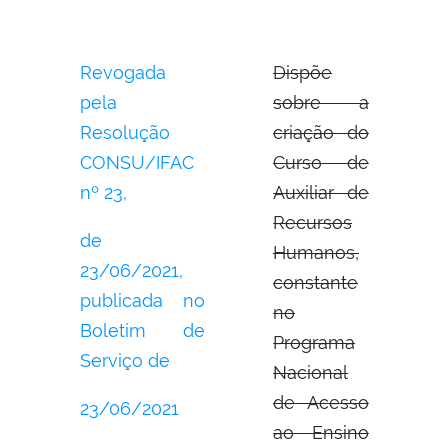
Revogada
Dispõe
pela
sobre a
Resolução
criação do
CONSU/IFAC
Curso de
nº 23,
Auxiliar de
Recursos
de
Humanos,
23/06/2021,
constante
publicada no
no
Boletim de
Programa
Serviço de
Nacional
de Acesso
23/06/2021
ao Ensino