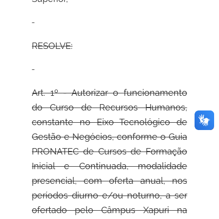
RESOLVE:
Art. 1º - Autorizar o funcionamento
do Curso de Recursos Humanos,
constante no Eixo Tecnológico de
Gestão e Negócios, conforme o Guia
PRONATEC de Cursos de Formação
Inicial e Continuada, modalidade
presencial, com oferta anual, nos
períodos diurno e/ou noturno, a ser
ofertado pelo Câmpus Xapuri na