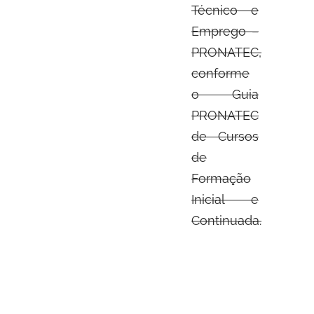
Técnico e
Emprego –
PRONATEC,
conforme
o Guia
PRONATEC
de Cursos
de
Formação
Inicial e
Continuada.