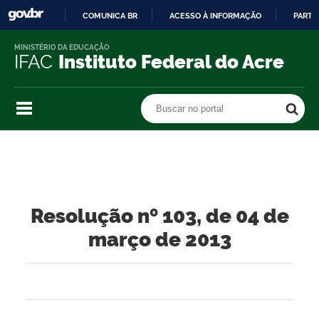
COMUNICA BR
ACESSO À INFORMAÇÃO
PARTI
IR
MINISTÉRIO DA EDUCAÇÃO
PARA
IFAC
Instituto Federal do Acre
O
CONTEÚDO
Buscar no portal
Buscar no portal
Resolução nº 103, de 04 de
março de 2013