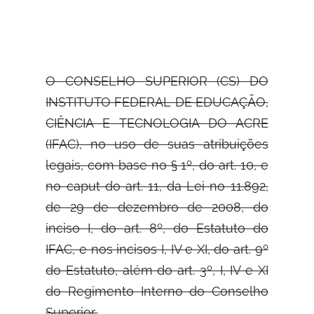
O CONSELHO SUPERIOR (CS) DO
INSTITUTO FEDERAL DE EDUCAÇÃO,
CIÊNCIA E TECNOLOGIA DO ACRE
(IFAC), no uso de suas
atribuições
legais, com base no § 1º, do art. 10, e
no caput do art. 11, da Lei no 11.892,
de 29 de dezembro de 2008, do
inciso I, do art. 8º, do Estatuto do
IFAC, e nos incisos I, IV e XI, do art. 9º
do Estatuto, além do art. 3º, I, IV e XI
do Regimento Interno do Conselho
Superior,