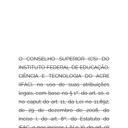
O CONSELHO SUPERIOR (CS) DO
INSTITUTO FEDERAL DE EDUCAÇÃO,
CIÊNCIA E TECNOLOGIA DO ACRE
(IFAC), no uso de suas
atribuições
legais, com base no § 1º, do art. 10, e
no caput do art. 11, da Lei no 11.892,
de 29 de dezembro de 2008, do
inciso I, do art. 8º, do Estatuto do
IFAC, e nos incisos I, IV e XI, do art. 9º