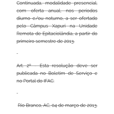
Continuada, modalidade presencial,
com oferta anual, nos períodos
diurno e/ou noturno, a ser ofertado
pelo Câmpus Xapuri na Unidade
Remota de Epitaciolândia, a partir do
primeiro semestre de 2013.
Art. 2º - Esta resolução deve ser
publicada no Boletim de Serviço e
no Portal do
IFAC.
Rio Branco, AC, 04 de março de 2013.