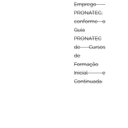
Emprego –
PRONATEC,
conforme o
Guia
PRONATEC
de Cursos
de
Formação
Inicial e
Continuada.