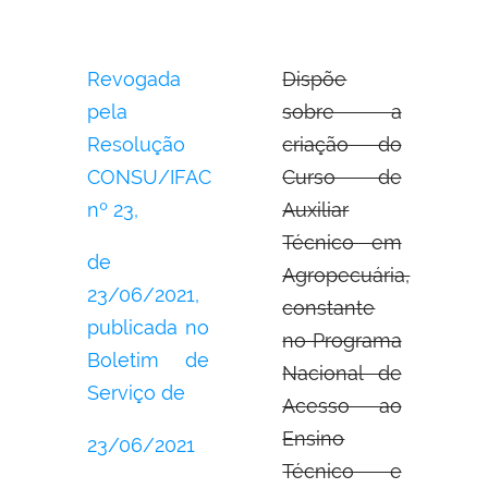
Revogada
Dispõe
pela
sobre a
Resolução
criação do
CONSU/IFAC
Curso de
nº 23,
Auxiliar
Técnico em
de
Agropecuária,
23/06/2021,
constante
publicada no
no Programa
Boletim de
Nacional de
Serviço de
Acesso ao
Ensino
23/06/2021
Técnico e