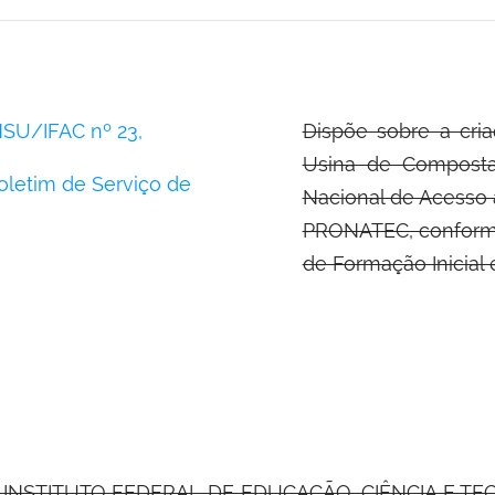
SU/IFAC nº 23,
Dispõe sobre a cri
Usina de Composta
oletim de Serviço de
Nacional de Acesso
PRONATEC, conform
de Formação Inicial 
INSTITUTO FEDERAL DE EDUCAÇÃO, CIÊNCIA E TECN