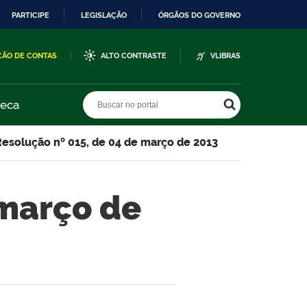
PARTICIPE
LEGISLAÇÃO
ÓRGÃOS DO GOVERNO
ÇÃO DE CONTAS
ALTO CONTRASTE
VLIBRAS
Buscar no portal
Buscar no portal
teca
Resolução nº 015, de 04 de março de 2013
 março de