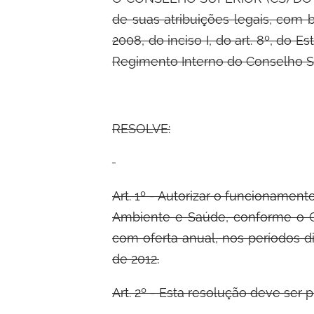
de suas
atribuições legais, com 
2008, do inciso I, do art. 8º, do Est
Regimento Interno do Conselho Su
RESOLVE:
Art. 1º - Autorizar o funcioname
Ambiente e Saúde, conforme o G
com oferta anual, nos períodos d
de 2012.
Art. 2º - Esta resolução deve ser