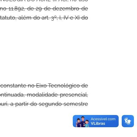
ei no 11.892, de 29 de dezembro de
tatuto, além do art. 3º, I, IV e XI do
 constante no Eixo Tecnológico de
tinuada, modalidade presencial,
uri, a partir do segundo semestre