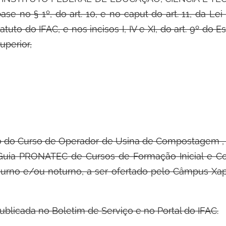
base no § 1º, do art. 10, e no caput do art. 11, da L
atuto do IFAC, e nos incisos I, IV e XI, do art. 9º do Es
perior,
nto do Curso de Operador de Usina de Compostagem ,
uia PRONATEC de Cursos de Formação Inicial e Con
iurno e/ou noturno, a ser ofertado pelo Câmpus Xap
 publicada no Boletim de Serviço e no Portal do
IFAC.