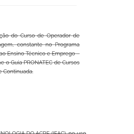
ação do Curso de Operador de
gem, constante no Programa
 ao Ensino Técnico e Emprego –
e o Guia PRONATEC de Cursos
e Continuada.
OLOGIA DO ACRE (IFAC), no uso