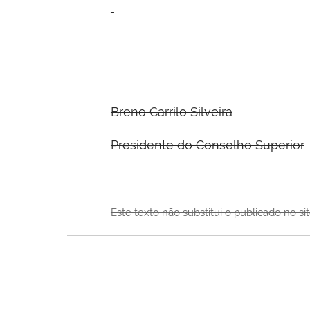
Breno Carrilo Silveira
Presidente do Conselho Superior
Este texto não substitui o publicado no si