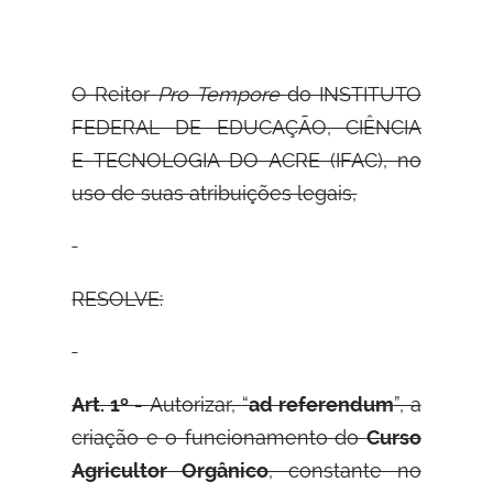
O Reitor
Pro Tempore
do INSTITUTO
FEDERAL DE EDUCAÇÃO, CIÊNCIA
E
TECNOLOGIA DO ACRE (IFAC), no
uso de suas atribuições legais,
RESOLVE:
Art. 1º -
Autorizar,
“
ad referendum
”, a
criação e o funcionamento do
Curso
Agricultor Orgânico
, constante no