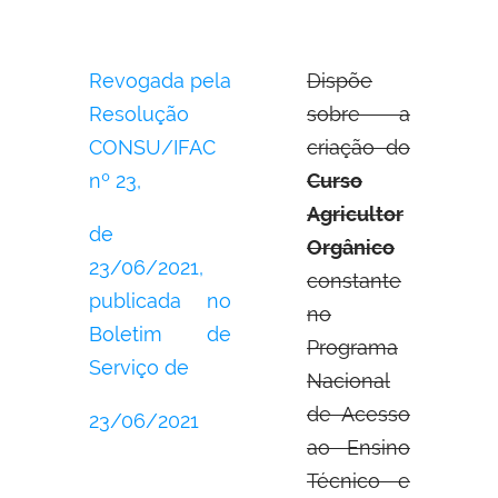
Revogada pela
Dispõe
Resolução
sobre a
CONSU/IFAC
criação do
nº 23,
Curso
Agricultor
de
Orgânico
23/06/2021,
constante
publicada no
no
Boletim de
Programa
Serviço de
Nacional
de Acesso
23/06/2021
ao Ensino
Técnico e