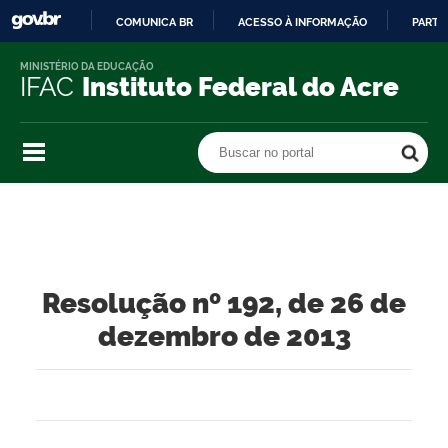
COMUNICA BR
ACESSO À INFORMAÇÃO
PARTI
IR
MINISTÉRIO DA EDUCAÇÃO
PARA
IFAC
Instituto Federal do Acre
O
CONTEÚDO
Buscar no portal
Buscar no portal
Resolução nº 192, de 26 de
dezembro de 2013