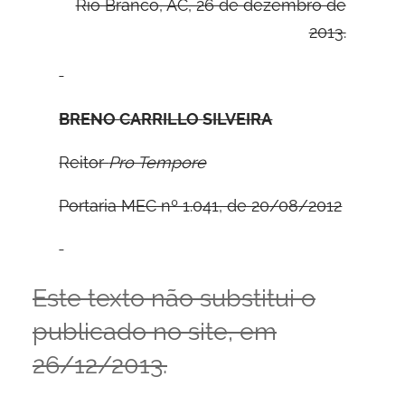
Rio Branco, AC, 26 de dezembro de
2013.
B
RENO
C
ARRILLO
S
ILVEIRA
Reitor
Pro Tempore
Portaria MEC nº 1.041, de 20/08/2012
Este texto não substitui o
publicado no site, em
26/12/2013.