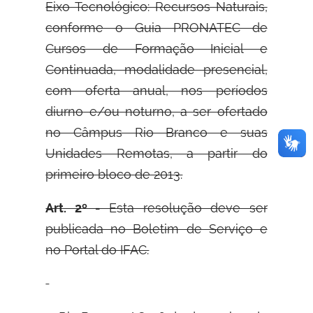
Eixo Tecnológico: Recursos Naturais,
conforme o Guia PRONATEC de
Cursos de Formação Inicial e
Continuada, modalidade presencial,
com oferta anual, nos períodos
diurno e/ou noturno, a ser ofertado
no Câmpus Rio Branco e suas
Unidades Remotas, a partir do
primeiro bloco de 2013.
Art. 2º -
Esta resolução deve ser
publicada no Boletim de Serviço e
no Portal do IFAC.