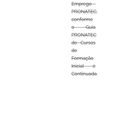
Emprego –
PRONATEC,
conforme
o Guia
PRONATEC
de Cursos
de
Formação
Inicial e
Continuada.