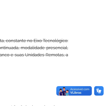
ta, constante no Eixo Tecnológico:
tinuada, modalidade presencial,
Branco e suas Unidades Remotas, a