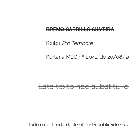
B
RENO
C
ARRILLO
S
ILVEIRA
Reitor
Pro Tempore
Portaria MEC nº 1.041, de 20/08/2
Este texto não substitui 
Todo o conteúdo deste site está publicado sob 