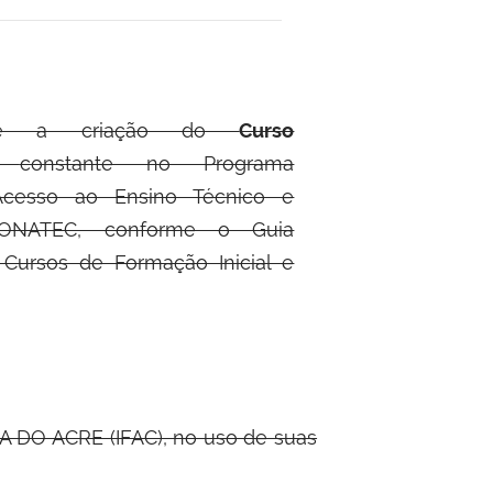
bre a criação do
Curso
ta
constante no Programa
Acesso ao Ensino Técnico e
ONATEC, conforme o Guia
ursos de Formação Inicial e
 DO ACRE (IFAC), no uso de suas