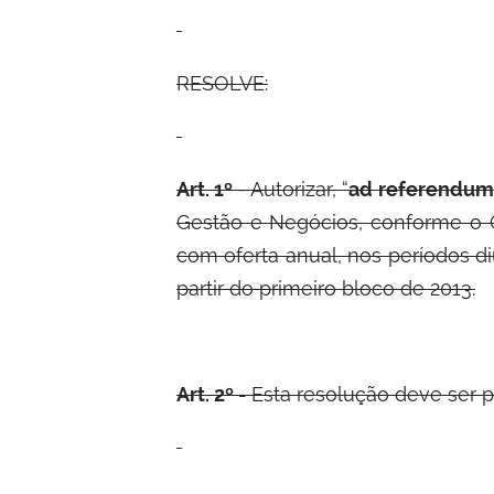
RESOLVE:
Art. 1º
-
Autorizar,
“
ad referendum
Gestão e Negócios, conforme o 
com oferta anual, nos períodos d
partir do primeiro bloco de 2013.
Art. 2º -
Esta resolução deve ser p