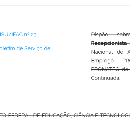
SU/IFAC nº 23,
Dispõe so
Recepcionis
oletim de Serviço de
Nacional de 
Emprego –PR
PRONATEC de C
Continuada.
UTO FEDERAL DE EDUCAÇÃO, CIÊNCIA E
TECNOLOGIA