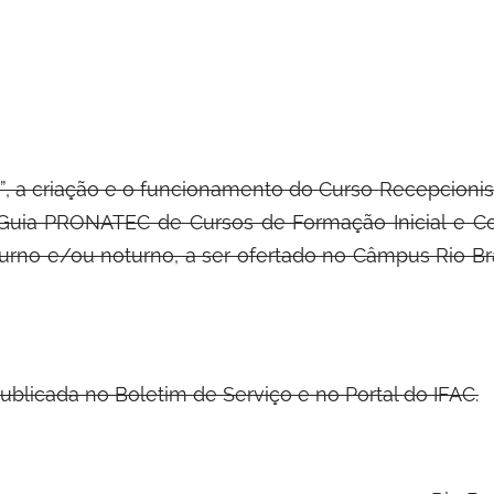
”, a criação e o funcionamento do Curso
Recepcionis
Guia PRONATEC de Cursos de Formação Inicial e Con
iurno e/ou noturno, a ser ofertado no Câmpus Rio 
ublicada no Boletim de Serviço e no Portal do IFAC.