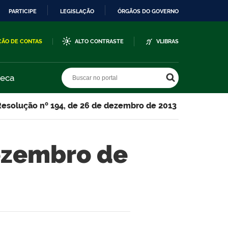
PARTICIPE
LEGISLAÇÃO
ÓRGÃOS DO GOVERNO
ÇÃO DE CONTAS
ALTO CONTRASTE
VLIBRAS
Buscar no portal
Buscar no portal
teca
Resolução nº 194, de 26 de dezembro de 2013
dezembro de