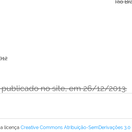
Rio Br
012
o publicado no site, em 26/12/2013.
a licença
Creative Commons Atribuição-SemDerivações 3.0