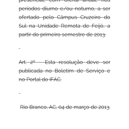
períodos diurno e/ou noturno, a ser
ofertado pelo Câmpus Cruzeiro do
Sul na Unidade Remota de Feijó, a
partir do primeiro semestre de 2013.
Art. 2º - Esta resolução deve ser
publicada no Boletim de Serviço e
no Portal do
IFAC.
Rio Branco, AC, 04 de março de 2013.