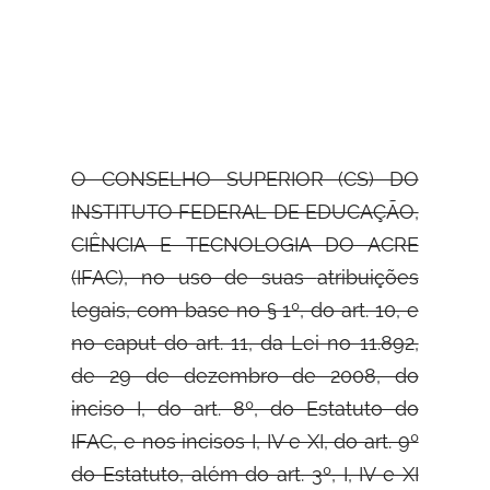
O CONSELHO SUPERIOR (CS) DO
INSTITUTO FEDERAL DE EDUCAÇÃO,
CIÊNCIA E TECNOLOGIA DO ACRE
(IFAC), no uso de suas
atribuições
legais, com base no § 1º, do art. 10, e
no caput do art. 11, da Lei no 11.892,
de 29 de dezembro de 2008, do
inciso I, do art. 8º, do Estatuto do
IFAC, e nos incisos I, IV e XI, do art. 9º
do Estatuto, além do art. 3º, I, IV e XI