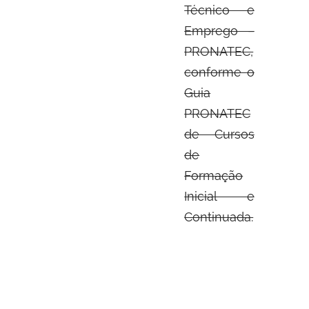
Técnico e
Emprego –
PRONATEC,
conforme o
Guia
PRONATEC
de Cursos
de
Formação
Inicial e
Continuada.