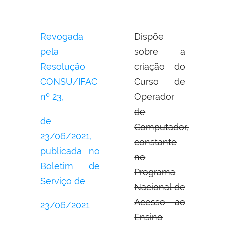
Revogada
Dispõe
pela
sobre a
Resolução
criação do
CONSU/IFAC
Curso de
nº 23,
Operador
de
de
Computador,
23/06/2021,
constante
publicada no
no
Boletim de
Programa
Serviço de
Nacional de
Acesso ao
23/06/2021
Ensino