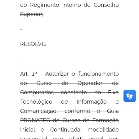
do Regimento Interno do Conselho
Superior,
RESOLVE:
Art. 1º - Autorizar o funcionamento
do Curso de Operador de
Computador, constante no Eixo
Tecnológico de Informação e
Comunicação, conforme o Guia
PRONATEC de Cursos de Formação
Inicial e Continuada, modalidade
presencial, com oferta anual, nos