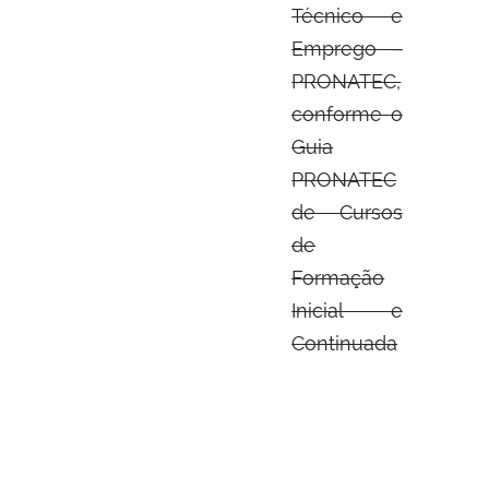
Técnico e
Emprego –
PRONATEC,
conforme o
Guia
PRONATEC
de Cursos
de
Formação
Inicial e
Continuada