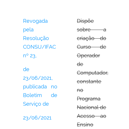
Revogada
Dispõe
pela
sobre a
Resolução
criação do
CONSU/IFAC
Curso de
nº 23,
Operador
de
de
Computador,
23/06/2021,
constante
publicada no
no
Boletim de
Programa
Serviço de
Nacional de
Acesso ao
23/06/2021
Ensino