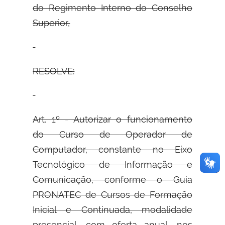
do Regimento Interno do Conselho
Superior,
RESOLVE:
Art. 1º - Autorizar o funcionamento
do Curso de Operador de
Computador, constante no Eixo
Tecnológico de Informação e
Comunicação, conforme o Guia
PRONATEC de Cursos de Formação
Inicial e Continuada, modalidade
presencial, com oferta anual, nos