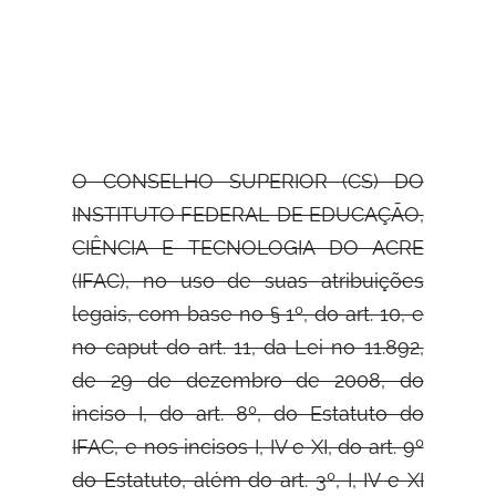
O CONSELHO SUPERIOR (CS) DO
INSTITUTO FEDERAL DE EDUCAÇÃO,
CIÊNCIA E TECNOLOGIA DO ACRE
(IFAC), no uso de suas
atribuições
legais, com base no § 1º, do art. 10, e
no caput do art. 11, da Lei no 11.892,
de 29 de dezembro de 2008, do
inciso I, do art. 8º, do Estatuto do
IFAC, e nos incisos I, IV e XI, do art. 9º
do Estatuto, além do art. 3º, I, IV e XI