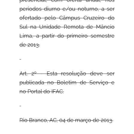
períodos diurno e/ou noturno, a ser
ofertado pelo Câmpus Cruzeiro do
Sul na Unidade Remota de Mâncio
Lima, a partir do primeiro semestre
de 2013.
Art. 2º - Esta resolução deve ser
publicada no Boletim de Serviço e
no Portal do
IFAC.
Rio Branco, AC, 04 de março de 2013.