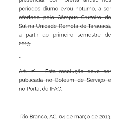
períodos diurno e/ou noturno, a ser
ofertado pelo Câmpus Cruzeiro do
Sul na Unidade Remota de Tarauacá,
a partir do primeiro semestre de
2013.
Art. 2º - Esta resolução deve ser
publicada no Boletim de Serviço e
no Portal do
IFAC.
Rio Branco, AC, 04 de março de 2013.