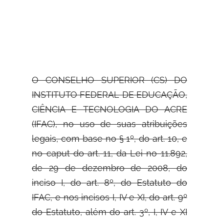
O CONSELHO SUPERIOR (CS) DO
INSTITUTO FEDERAL DE EDUCAÇÃO,
CIÊNCIA E TECNOLOGIA DO ACRE
(IFAC), no uso de suas
atribuições
legais, com base no § 1º, do art. 10, e
no caput do art. 11, da Lei no 11.892,
de 29 de dezembro de 2008, do
inciso I, do art. 8º, do Estatuto do
IFAC, e nos incisos I, IV e XI, do art. 9º
do Estatuto, além do art. 3º, I, IV e XI