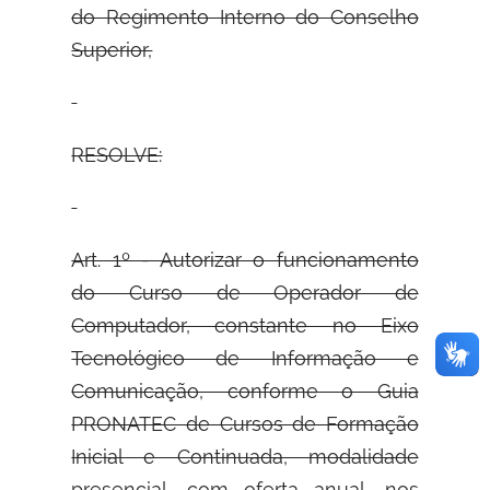
do Regimento Interno do Conselho
Superior,
RESOLVE:
Art. 1º - Autorizar o funcionamento
do Curso de Operador de
Computador, constante no Eixo
Tecnológico de Informação e
Comunicação, conforme o Guia
PRONATEC de Cursos de Formação
Inicial e Continuada, modalidade
presencial, com oferta anual, nos