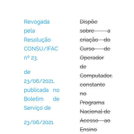
Revogada
Dispõe
pela
sobre a
Resolução
criação do
CONSU/IFAC
Curso de
nº 23,
Operador
de
de
Computador,
23/06/2021,
constante
publicada no
no
Boletim de
Programa
Serviço de
Nacional de
Acesso ao
23/06/2021
Ensino