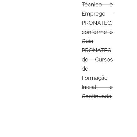
Técnico e
Emprego –
PRONATEC,
conforme o
Guia
PRONATEC
de Cursos
de
Formação
Inicial e
Continuada.