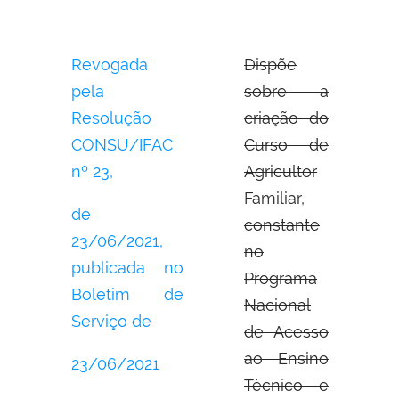
Revogada
Dispõe
pela
sobre a
Resolução
criação do
CONSU/IFAC
Curso de
nº 23,
Agricultor
Familiar,
de
constante
23/06/2021,
no
publicada no
Programa
Boletim de
Nacional
Serviço de
de Acesso
ao Ensino
23/06/2021
Técnico e