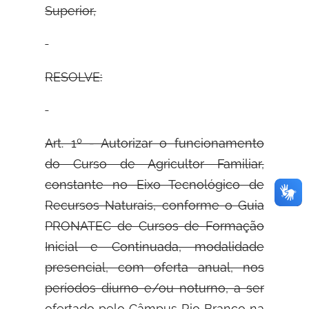
Superior,
RESOLVE:
Art. 1º - Autorizar o funcionamento
do Curso de Agricultor Familiar,
constante no Eixo Tecnológico de
Recursos Naturais, conforme o Guia
PRONATEC de Cursos de Formação
Inicial e Continuada, modalidade
presencial, com oferta anual, nos
períodos diurno e/ou noturno, a ser
ofertado pelo Câmpus Rio Branco na