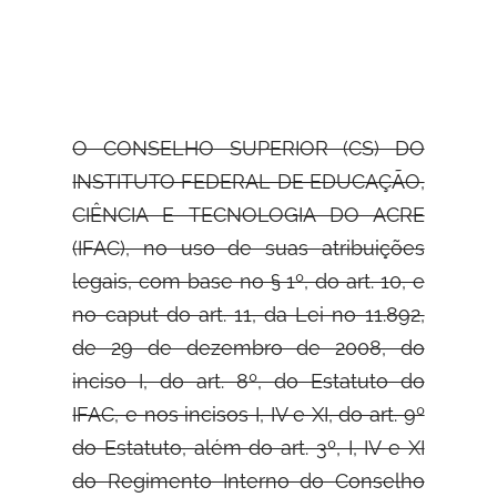
O CONSELHO SUPERIOR (CS) DO
INSTITUTO FEDERAL DE EDUCAÇÃO,
CIÊNCIA E TECNOLOGIA DO ACRE
(IFAC), no uso de suas
atribuições
legais, com base no § 1º, do art. 10, e
no caput do art. 11, da Lei no 11.892,
de 29 de dezembro de 2008, do
inciso I, do art. 8º, do Estatuto do
IFAC, e nos incisos I, IV e XI, do art. 9º
do Estatuto, além do art. 3º, I, IV e XI
do Regimento Interno do Conselho