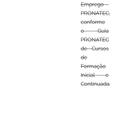
Emprego –
PRONATEC,
conforme
o Guia
PRONATEC
de Cursos
de
Formação
Inicial e
Continuada.