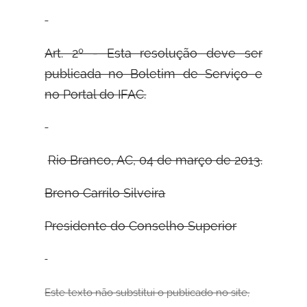
Art. 2º - Esta resolução deve ser
publicada no Boletim de Serviço e
no Portal do
IFAC.
Rio Branco, AC, 04 de março de 2013.
Breno Carrilo Silveira
Presidente do Conselho Superior
Este texto não substitui o publicado no site,