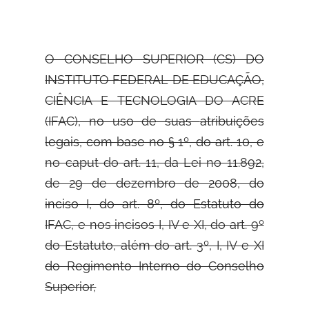
O CONSELHO SUPERIOR (CS) DO
INSTITUTO FEDERAL DE EDUCAÇÃO,
CIÊNCIA E TECNOLOGIA DO ACRE
(IFAC), no uso de suas
atribuições
legais, com base no § 1º, do art. 10, e
no caput do art. 11, da Lei no 11.892,
de 29 de dezembro de 2008, do
inciso I, do art. 8º, do Estatuto do
IFAC, e nos incisos I, IV e XI, do art. 9º
do Estatuto, além do art. 3º, I, IV e XI
do Regimento Interno do Conselho
Superior,