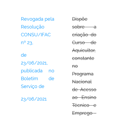
Revogada pela
Dispõe
Resolução
sobre a
CONSU/IFAC
criação do
nº 23,
Curso de
Aquicultor,
de
constante
23/06/2021,
no
publicada no
Programa
Boletim de
Nacional
Serviço de
de Acesso
ao Ensino
23/06/2021
Técnico e
Emprego –