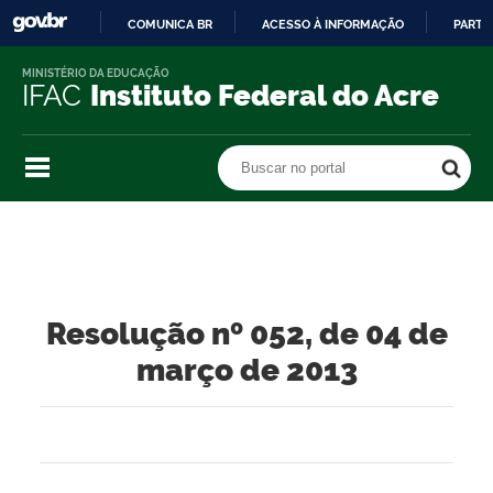
COMUNICA BR
ACESSO À INFORMAÇÃO
PARTI
IR
MINISTÉRIO DA EDUCAÇÃO
PARA
IFAC
Instituto Federal do Acre
O
CONTEÚDO
Buscar no portal
Buscar no portal
Resolução nº 052, de 04 de
março de 2013