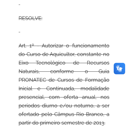
RESOLVE:
Art. 1º - Autorizar o funcionamento
do Curso de Aquicultor, constante no
Eixo Tecnológico de Recursos
Naturais, conforme o Guia
PRONATEC de Cursos de Formação
Inicial e Continuada, modalidade
presencial, com oferta anual, nos
períodos diurno e/ou noturno, a ser
ofertado pelo Câmpus Rio Branco, a
partir do primeiro semestre de 2013.