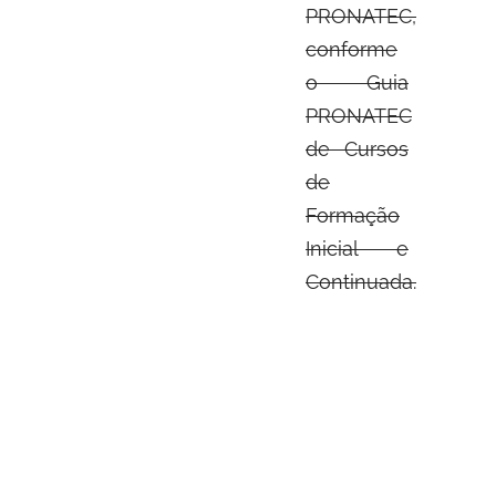
PRONATEC,
conforme
o Guia
PRONATEC
de Cursos
de
Formação
Inicial e
Continuada.