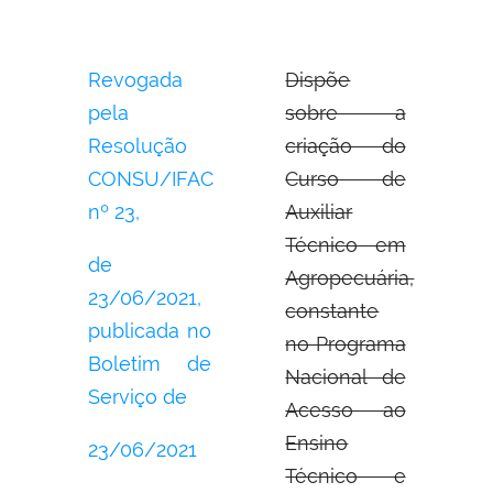
Revogada
Dispõe
pela
sobre a
Resolução
criação do
CONSU/IFAC
Curso de
nº 23,
Auxiliar
Técnico em
de
Agropecuária,
23/06/2021,
constante
publicada no
no Programa
Boletim de
Nacional de
Serviço de
Acesso ao
Ensino
23/06/2021
Técnico e