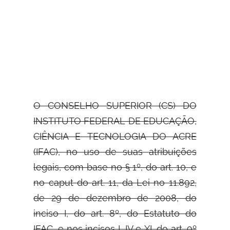
O CONSELHO SUPERIOR (CS) DO
INSTITUTO FEDERAL DE EDUCAÇÃO,
CIÊNCIA E TECNOLOGIA DO ACRE
(IFAC), no uso de suas
atribuições
legais, com base no § 1º, do art. 10, e
no caput do art. 11, da Lei no 11.892,
de 29 de dezembro de 2008, do
inciso I, do art. 8º, do Estatuto do
IFAC, e nos incisos I, IV e XI, do art. 9º