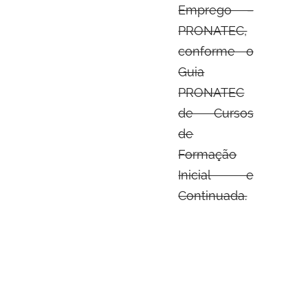
Emprego –
PRONATEC,
conforme o
Guia
PRONATEC
de Cursos
de
Formação
Inicial e
Continuada.