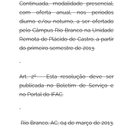
Continuada, modalidade presencial,
com oferta anual, nos períodos
diurno e/ou noturno, a ser ofertado
pelo Câmpus Rio Branco na Unidade
Remota de Plácido de Castro, a partir
do primeiro semestre de 2013.
Art. 2º - Esta resolução deve ser
publicada no Boletim de Serviço e
no Portal do
IFAC.
Rio Branco, AC, 04 de março de 2013.