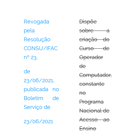
Revogada
Dispõe
pela
sobre a
Resolução
criação do
CONSU/IFAC
Curso de
nº 23,
Operador
de
de
Computador,
23/06/2021,
constante
publicada no
no
Boletim de
Programa
Serviço de
Nacional de
Acesso ao
23/06/2021
Ensino