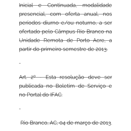
Inicial e Continuada, modalidade
presencial, com oferta anual, nos
períodos diurno e/ou noturno, a ser
ofertado pelo Câmpus Rio Branco na
Unidade Remota de Porto Acre, a
partir do primeiro semestre de 2013.
Art. 2º - Esta resolução deve ser
publicada no Boletim de Serviço e
no Portal do
IFAC.
Rio Branco, AC, 04 de março de 2013
.