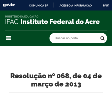
COMUNICA BR
ACESSO À INFORMAÇÃO
PARTI
IR
MINISTÉRIO DA EDUCAÇÃO
PARA
IFAC
Instituto Federal do Acre
O
CONTEÚDO
Buscar no portal
Buscar no portal
Resolução nº 068, de 04 de
março de 2013