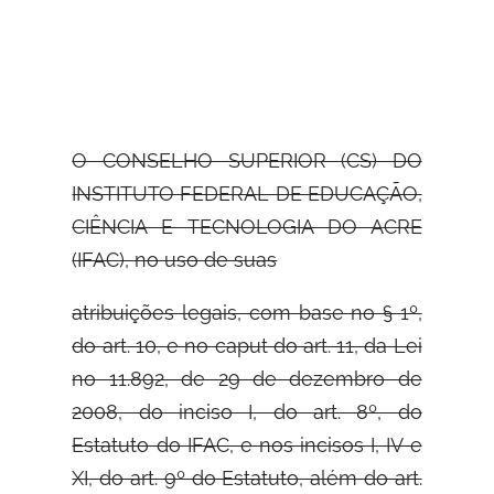
O CONSELHO SUPERIOR (CS) DO
INSTITUTO FEDERAL DE EDUCAÇÃO,
CIÊNCIA E TECNOLOGIA DO ACRE
(IFAC), no uso de suas
atribuições legais, com base no § 1º,
do art. 10, e no caput do art. 11, da Lei
no 11.892, de 29 de dezembro de
2008, do inciso I, do art. 8º, do
Estatuto do IFAC, e nos incisos I, IV e
XI, do art. 9º do Estatuto, além do art.