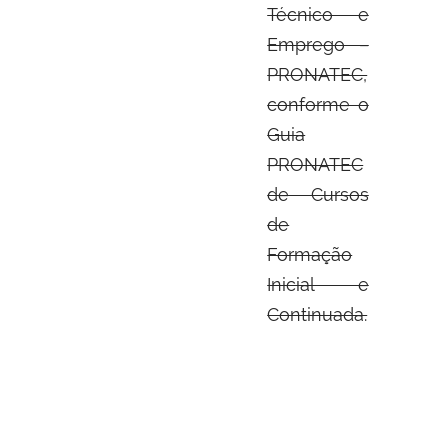
Técnico e
Emprego –
PRONATEC,
conforme o
Guia
PRONATEC
de Cursos
de
Formação
Inicial e
Continuada.