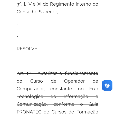
3º, I, IV e XI do Regimento Interno do
Conselho Superior,
RESOLVE:
Art. 1º - Autorizar o funcionamento
do Curso de Operador de
Computador, constante no Eixo
Tecnológico de Informação e
Comunicação, conforme o Guia
PRONATEC de Cursos de Formação