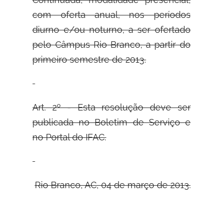
com oferta anual, nos períodos
diurno e/ou noturno, a ser ofertado
pelo Câmpus Rio Branco, a partir do
primeiro semestre de 2013.
Art. 2º - Esta resolução deve ser
publicada no Boletim de Serviço e
no Portal do
IFAC.
Rio Branco, AC, 04 de março de 2013.