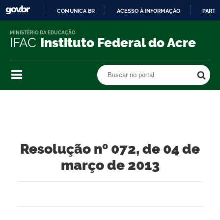
COMUNICA BR
ACESSO À INFORMAÇÃO
PARTI
IR
MINISTÉRIO DA EDUCAÇÃO
PARA
IFAC
Instituto Federal do Acre
O
CONTEÚDO
Buscar no portal
Buscar no portal
Resolução nº 072, de 04 de
março de 2013