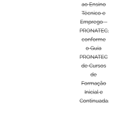
ao Ensino
Técnico e
Emprego –
PRONATEC,
conforme
o Guia
PRONATEC
de Cursos
de
Formação
Inicial e
Continuada.