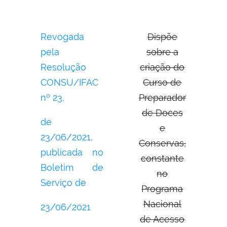
Revogada
Dispõe
pela
sobre a
Resolução
criação do
CONSU/IFAC
Curso de
nº 23,
Preparador
de Doces
de
e
23/06/2021,
Conservas,
publicada no
constante
Boletim de
no
Serviço de
Programa
Nacional
23/06/2021
de Acesso