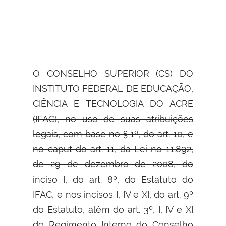
O CONSELHO SUPERIOR (CS) DO
INSTITUTO FEDERAL DE EDUCAÇÃO,
CIÊNCIA E TECNOLOGIA DO ACRE
(IFAC), no uso de suas
atribuições
legais, com base no § 1º, do art. 10, e
no caput do art. 11, da Lei no 11.892,
de 29 de dezembro de 2008, do
inciso I, do art. 8º, do Estatuto do
IFAC, e nos incisos I, IV e XI, do art. 9º
do Estatuto, além do art. 3º, I, IV e XI
do Regimento Interno do Conselho