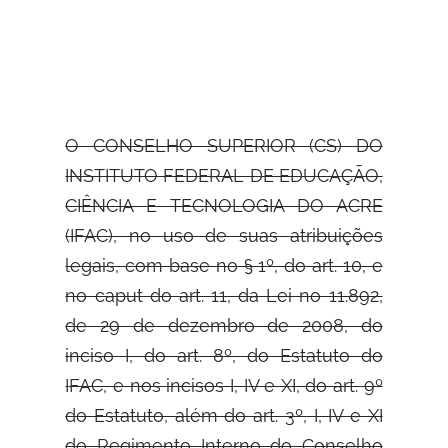
O CONSELHO SUPERIOR (CS) DO
INSTITUTO FEDERAL DE EDUCAÇÃO,
CIÊNCIA E TECNOLOGIA DO ACRE
(IFAC), no uso de suas
atribuições
legais, com base no § 1º, do art. 10, e
no caput do art. 11, da Lei no 11.892,
de 29 de dezembro de 2008, do
inciso I, do art. 8º, do Estatuto do
IFAC, e nos incisos I, IV e XI, do art. 9º
do Estatuto, além do art. 3º, I, IV e XI
do Regimento Interno do Conselho