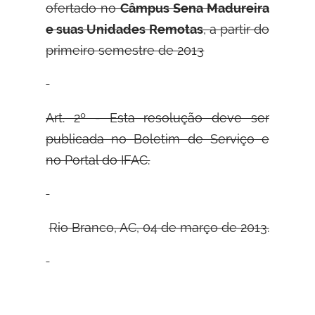
ofertado no
Câmpus Sena Madureira
e suas Unidades Remotas
, a partir do
primeiro semestre de 2013
Art. 2º - Esta resolução deve ser
publicada no Boletim de Serviço e
no Portal do
IFAC.
Rio Branco, AC, 04 de março de 2013.