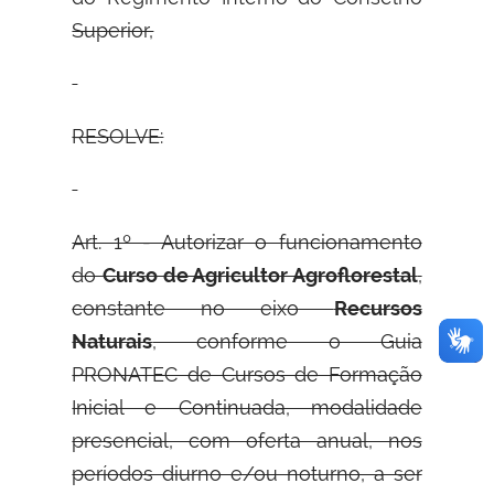
Superior,
RESOLVE:
Art. 1º - Autorizar o funcionamento
do
Curso de Agricultor Agroflorestal
,
constante no eixo
Recursos
Naturais
, conforme o Guia
PRONATEC de Cursos de Formação
Inicial e Continuada, modalidade
presencial, com oferta anual, nos
períodos diurno e/ou noturno, a ser