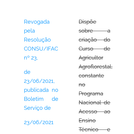
Revogada
Dispõe
pela
sobre a
Resolução
criação do
CONSU/IFAC
Curso de
nº 23,
Agricultor
Agroflorestal,
de
constante
23/06/2021,
no
publicada no
Programa
Boletim de
Nacional de
Serviço de
Acesso ao
Ensino
23/06/2021
Técnico e