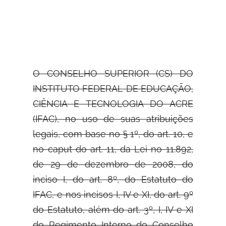
O CONSELHO SUPERIOR (CS) DO
INSTITUTO FEDERAL DE EDUCAÇÃO,
CIÊNCIA E TECNOLOGIA DO ACRE
(IFAC), no uso de suas
atribuições
legais, com base no § 1º, do art. 10, e
no caput do art. 11, da Lei no 11.892,
de 29 de dezembro de 2008, do
inciso I, do art. 8º, do Estatuto do
IFAC, e nos incisos I, IV e XI, do art. 9º
do Estatuto, além do art. 3º, I, IV e XI
do Regimento Interno do Conselho