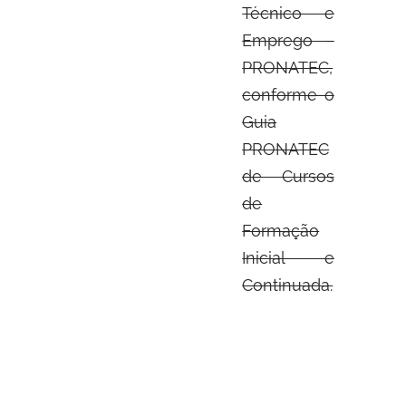
Técnico e
Emprego –
PRONATEC,
conforme o
Guia
PRONATEC
de Cursos
de
Formação
Inicial e
Continuada.