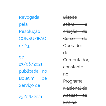
Revogada
Dispõe
pela
sobre a
Resolução
criação do
CONSU/IFAC
Curso de
nº 23,
Operador
de
de
Computador,
23/06/2021,
constante
publicada no
no
Boletim de
Programa
Serviço de
Nacional de
Acesso ao
23/06/2021
Ensino