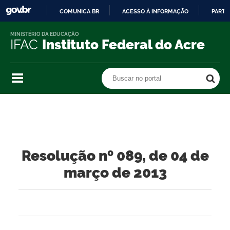
COMUNICA BR
ACESSO À INFORMAÇÃO
PARTI
IR
MINISTÉRIO DA EDUCAÇÃO
PARA
IFAC
Instituto Federal do Acre
O
CONTEÚDO
Buscar no portal
Buscar no portal
Resolução nº 089, de 04 de
março de 2013