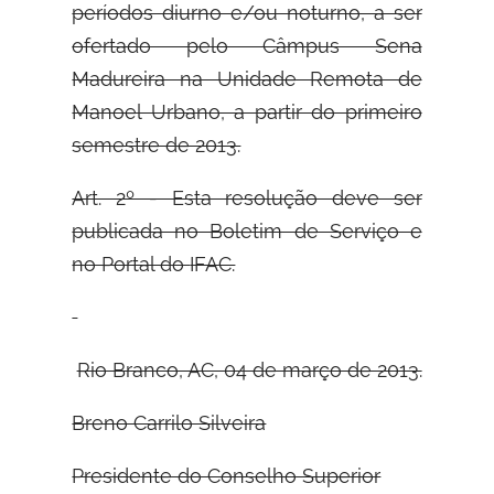
períodos diurno e/ou noturno, a ser
ofertado pelo Câmpus Sena
Madureira na Unidade Remota de
Manoel Urbano, a partir do primeiro
semestre de 2013.
Art. 2º - Esta resolução deve ser
publicada no Boletim de Serviço e
no Portal do
IFAC.
Rio Branco, AC, 04 de março de 2013.
Breno Carrilo Silveira
Presidente do Conselho Superior