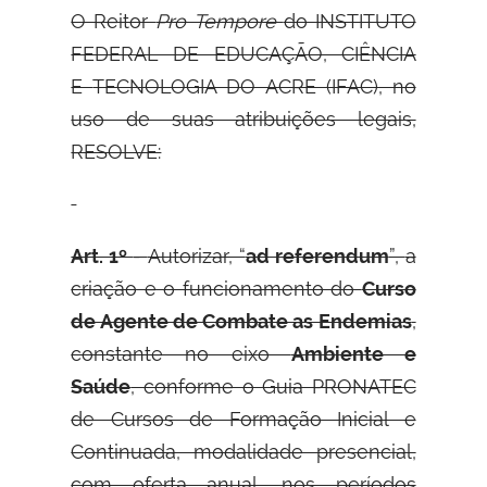
O Reitor
Pro Tempore
do INSTITUTO
FEDERAL DE EDUCAÇÃO, CIÊNCIA
E
TECNOLOGIA DO ACRE (IFAC), no
uso de suas atribuições legais,
RESOLVE:
Art. 1º
-
Autorizar, “
ad referendum
”,
a
criação e o funcionamento do
Curso
de Agente de Combate as Endemias
,
constante no eixo
Ambiente e
Saúde
, conforme o Guia PRONATEC
de Cursos de Formação Inicial e
Continuada, modalidade presencial,
com oferta anual, nos períodos