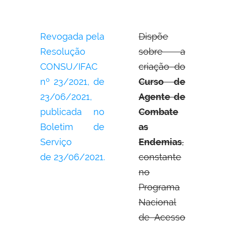
Revogada pela
Dispõe
Resolução
sobre a
CONSU/IFAC
criação do
nº 23/2021, de
Curso de
23/06/2021,
Agente de
publicada no
Combate
Boletim de
as
Serviço
Endemias
,
de 23/06/2021.
constante
no
Programa
Nacional
de Acesso