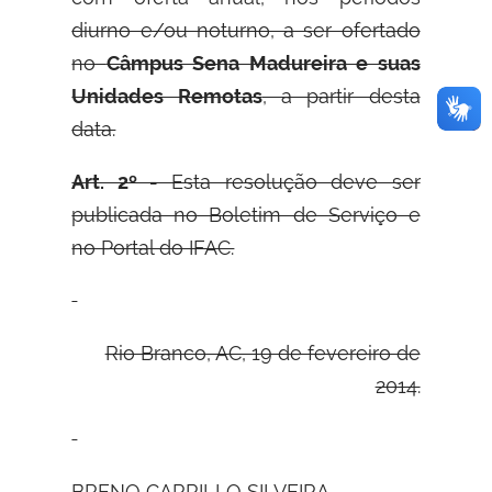
diurno e/ou noturno, a ser ofertado
no
Câmpus Sena Madureira e suas
Unidades Remotas
, a partir desta
data.
Art. 2º -
Esta resolução deve ser
publicada no Boletim de Serviço e
no Portal do IFAC.
Rio Branco, AC, 19 de fevereiro de
2014.
B
RENO
C
ARRILLO
S
ILVEIRA