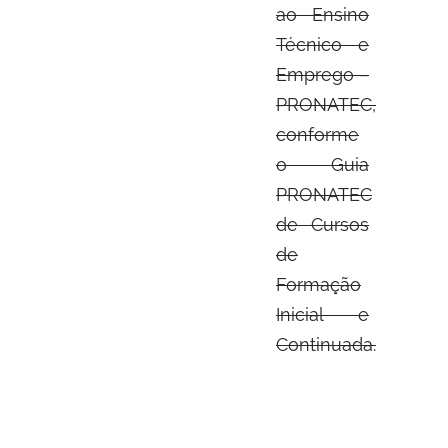
ao Ensino
Técnico e
Emprego –
PRONATEC,
conforme
o Guia
PRONATEC
de Cursos
de
Formação
Inicial e
Continuada.