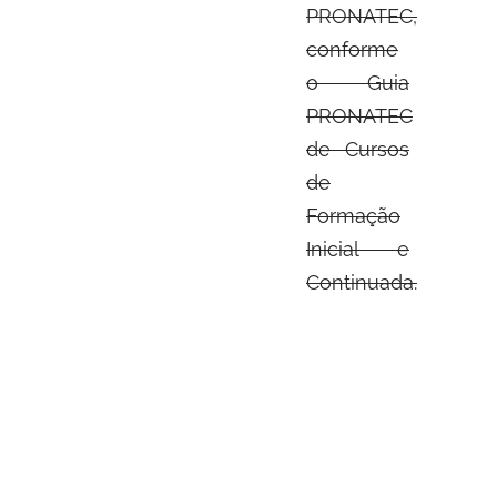
PRONATEC,
conforme
o Guia
PRONATEC
de Cursos
de
Formação
Inicial e
Continuada.