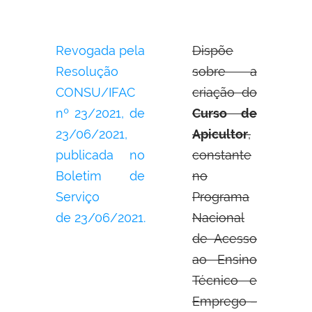
Revogada pela
Dispõe
Resolução
sobre a
CONSU/IFAC
criação do
nº 23/2021, de
Curso de
23/06/2021,
Apicultor
,
publicada no
constante
Boletim de
no
Serviço
Programa
de 23/06/2021.
Nacional
de Acesso
ao Ensino
Técnico e
Emprego –