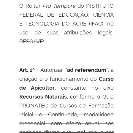
O Reitor
Pro Tempore
do INSTITUTO
FEDERAL DE EDUCAÇÃO, CIÊNCIA
E
TECNOLOGIA DO ACRE (IFAC), no
uso de suas atribuições legais,
RESOLVE:
Art. 1º
-
Autorizar, “
ad referendum
”,
a
criação e o funcionamento do
Curso
de Apicultor
, constante no eixo
Recursos Naturais
, conforme o Guia
PRONATEC de Cursos de Formação
Inicial e Continuada, modalidade
presencial, com oferta anual, nos
períodos diurno e/ou noturno, a ser