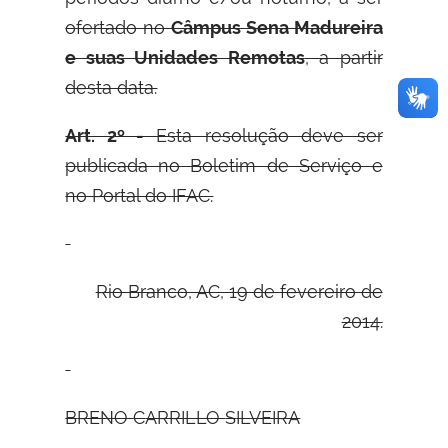
ofertado no
Câmpus Sena Madureira
e suas Unidades Remotas
, a partir
desta data.
Art. 2º -
Esta resolução deve ser
publicada no Boletim de Serviço e
no Portal do IFAC.
Rio Branco, AC, 19 de fevereiro de
2014.
B
RENO
C
ARRILLO
S
ILVEIRA