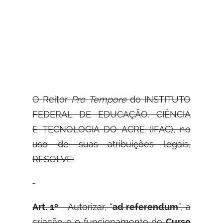
O Reitor
Pro Tempore
do INSTITUTO
FEDERAL DE EDUCAÇÃO, CIÊNCIA
E
TECNOLOGIA DO ACRE (IFAC), no
uso de suas atribuições legais,
RESOLVE:
Art. 1º
- Autorizar, “
ad referendum
”, a
criação e o funcionamento do
Curso