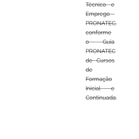
Técnico e
Emprego -
PRONATEC,
conforme
o Guia
PRONATEC
de Cursos
de
Formação
Inicial e
Continuada.