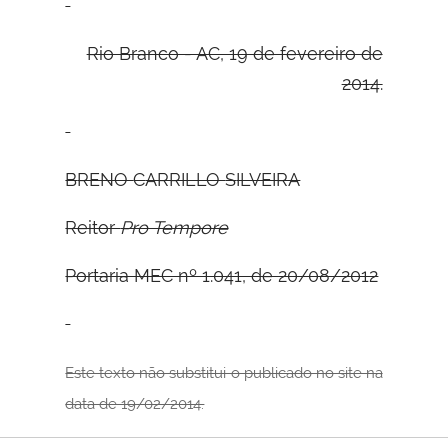
Rio Branco - AC, 19 de fevereiro de
2014.
B
RENO
C
ARRILLO
S
ILVEIRA
Reitor
Pro Tempore
Portaria MEC nº 1.041, de 20/08/2012
Este texto não substitui o publicado no site na
data de 19/02/2014.