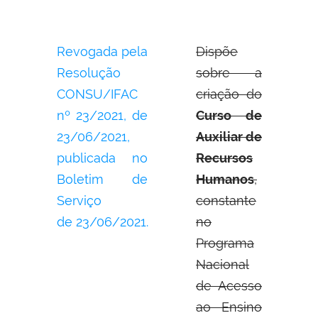
Revogada pela
Dispõe
Resolução
sobre a
CONSU/IFAC
criação do
nº 23/2021, de
Curso de
23/06/2021,
Auxiliar de
publicada no
Recursos
Boletim de
Humanos
,
Serviço
constante
de 23/06/2021.
no
Programa
Nacional
de Acesso
ao Ensino