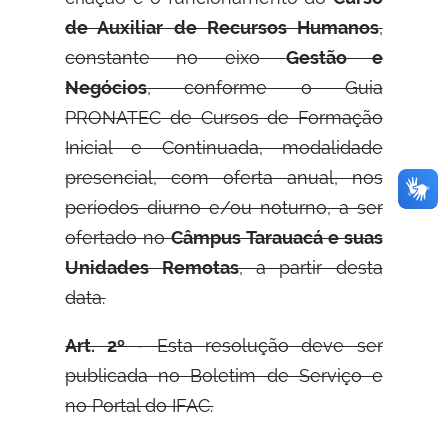
de Auxiliar de Recursos Humanos
,
constante no eixo
Gestão e
Negócios
, conforme o Guia
PRONATEC de Cursos de Formação
Inicial e Continuada, modalidade
presencial, com oferta anual, nos
períodos diurno e/ou noturno, a ser
ofertado no
Câmpus Tarauacá e suas
Unidades Remotas
, a partir desta
data.
Art. 2º
- Esta resolução deve ser
publicada no Boletim de Serviço e
no Portal do IFAC.