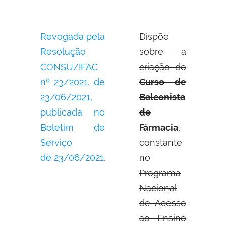
Revogada pela
Dispõe
Resolução
sobre a
CONSU/IFAC
criação do
nº 23/2021, de
Curso de
23/06/2021,
Balconista
publicada no
de
Boletim de
Fármacia
,
Serviço
constante
de 23/06/2021.
no
Programa
Nacional
de Acesso
ao Ensino