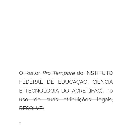
O Reitor
Pro Tempore
do INSTITUTO
FEDERAL DE EDUCAÇÃO, CIÊNCIA
E
TECNOLOGIA DO ACRE (IFAC), no
uso de suas atribuições legais,
RESOLVE: