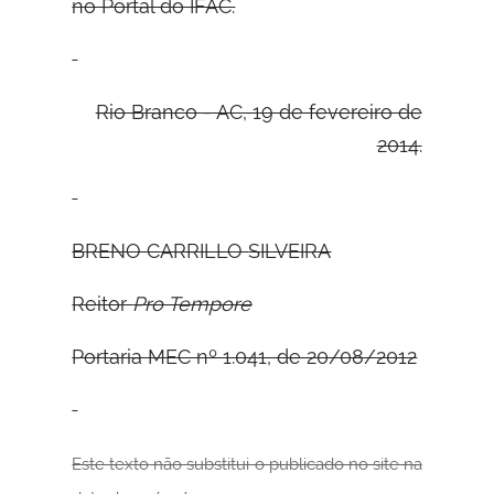
no Portal do IFAC.
Rio Branco - AC, 19 de fevereiro de
2014.
B
RENO
C
ARRILLO
S
ILVEIRA
Reitor
Pro Tempore
Portaria MEC nº 1.041, de 20/08/2012
Este texto
não substitui o publicado no site na