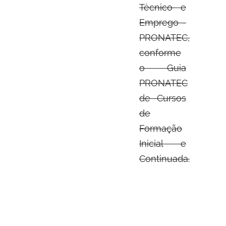
Técnico e
Emprego -
PRONATEC,
conforme
o Guia
PRONATEC
de Cursos
de
Formação
Inicial e
Continuada.