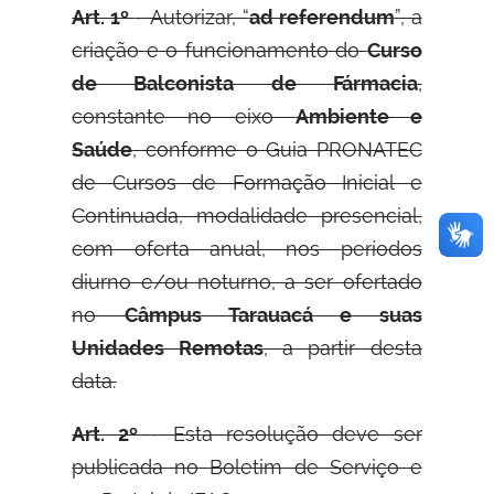
Art. 1º
- Autorizar, “
ad referendum
”, a
criação e o funcionamento do
Curso
de Balconista de Fármacia
,
constante no eixo
Ambiente e
Saúde
, conforme o Guia PRONATEC
de Cursos de Formação Inicial e
Continuada, modalidade presencial,
com oferta anual, nos períodos
diurno e/ou noturno, a ser ofertado
no
Câmpus Tarauacá e suas
Unidades Remotas
, a partir desta
data.
Art. 2º
- Esta resolução deve ser
publicada no Boletim de Serviço e