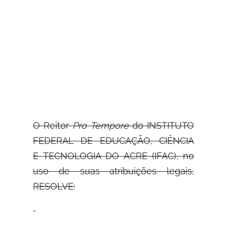
O Reitor
Pro Tempore
do INSTITUTO
FEDERAL DE EDUCAÇÃO, CIÊNCIA
E
TECNOLOGIA DO ACRE (IFAC), no
uso de suas atribuições legais,
RESOLVE: