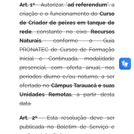
Art. 1º
- Autorizar, “
ad referendum
”, a
criação e o funcionamento do
Curso
de Criador de peixes em tanque de
rede
, constante no eixo
Recursos
Naturais
, conforme o Guia
PRONATEC de Cursos de Formação
Inicial e Continuada, modalidade
presencial, com oferta anual, nos
períodos diurno e/ou noturno, a ser
ofertado no
Câmpus Tarauacá e suas
Unidades Remotas
, a partir desta
data.
Art. 2º
- Esta resolução deve ser
publicada no Boletim de Serviço e