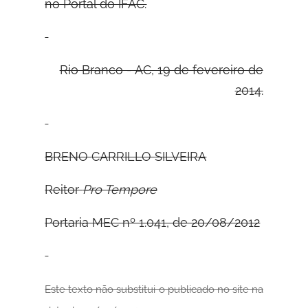
no Portal do IFAC.
Rio Branco - AC, 19 de fevereiro de
2014.
B
RENO
C
ARRILLO
S
ILVEIRA
Reitor
Pro Tempore
Portaria MEC nº 1.041, de 20/08/2012
Este texto não substitui o publicado no site na