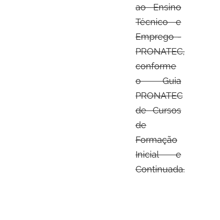
ao Ensino
Técnico e
Emprego -
PRONATEC,
conforme
o Guia
PRONATEC
de Cursos
de
Formação
Inicial e
Continuada.