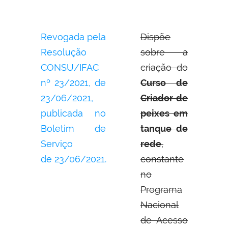
Revogada pela
Dispõe
Resolução
sobre a
CONSU/IFAC
criação do
nº 23/2021, de
Curso de
23/06/2021,
Criador de
publicada no
peixes em
Boletim de
tanque de
Serviço
rede
,
de 23/06/2021.
constante
no
Programa
Nacional
de Acesso