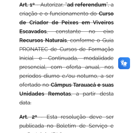
Art. 1º
- Autorizar, “
ad referendum
”, a
criação e o funcionamento do
Curso
de Criador de Peixes em Viveiros
Escavados
, constante no eixo
Recursos Naturais
, conforme o Guia
PRONATEC de Cursos de Formação
Inicial e Continuada, modalidade
presencial, com oferta anual, nos
períodos diurno e/ou noturno, a ser
ofertado no
Câmpus Tarauacá e suas
Unidades Remotas
, a partir desta
data.
Art. 2º
- Esta resolução deve ser
publicada no Boletim de Serviço e