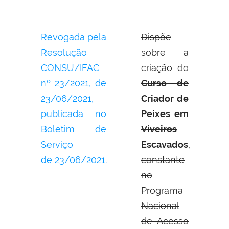
Revogada pela
Dispõe
Resolução
sobre a
CONSU/IFAC
criação do
nº 23/2021, de
Curso de
23/06/2021,
Criador de
publicada no
Peixes em
Boletim de
Viveiros
Serviço
Escavados
,
de 23/06/2021.
constante
no
Programa
Nacional
de Acesso