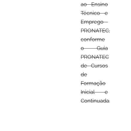
ao Ensino
Técnico e
Emprego -
PRONATEC,
conforme
o Guia
PRONATEC
de Cursos
de
Formação
Inicial e
Continuada.