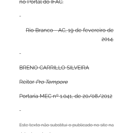
no Portal do IFAC.
Rio Branco - AC, 19 de fevereiro de
2014.
B
RENO
C
ARRILLO
S
ILVEIRA
Reitor
Pro Tempore
Portaria MEC nº 1.041, de 20/08/2012
Este texto não substitui o publicado no site na