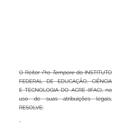
O Reitor
Pro Tempore
do INSTITUTO
FEDERAL DE EDUCAÇÃO, CIÊNCIA
E
TECNOLOGIA DO ACRE (IFAC), no
uso de suas atribuições legais,
RESOLVE: