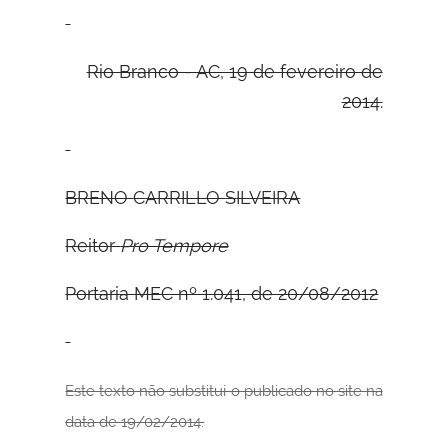
Rio Branco - AC, 19 de fevereiro de
2014.
B
RENO
C
ARRILLO
S
ILVEIRA
Reitor
Pro Tempore
Portaria MEC nº 1.041, de 20/08/2012
Este texto não substitui o publicado no site na
data de 19/02/2014.