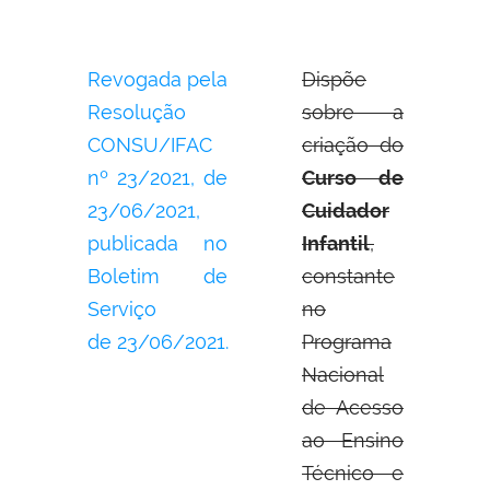
Revogada pela
Dispõe
Resolução
sobre a
CONSU/IFAC
criação do
nº 23/2021, de
Curso de
23/06/2021,
Cuidador
publicada no
Infantil
,
Boletim de
constante
Serviço
no
de 23/06/2021.
Programa
Nacional
de Acesso
ao Ensino
Técnico e