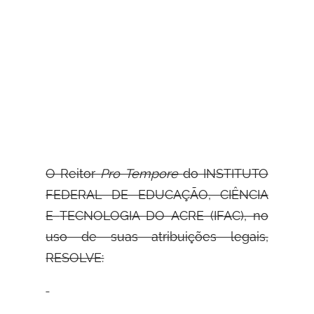
O Reitor
Pro Tempore
do INSTITUTO
FEDERAL DE EDUCAÇÃO, CIÊNCIA
E
TECNOLOGIA DO ACRE (IFAC), no
uso de suas atribuições legais,
RESOLVE: