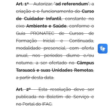
Art. 1º
- Autorizar, “
ad referendum
”, a
criação e o funcionamento do
Curso
de Cuidador Infantil
, constante no
eixo
Ambiente e Saúde
, conforme o
Guia PRONATEC de Cursos de
Formação Inicial e Continuada,
modalidade presencial, com oferta
anual, nos períodos diurno e/ou
noturno, a ser ofertado no
Câmpus
Tarauacá e suas Unidades Remotas
,
a partir desta data.
Art. 2º
- Esta resolução deve ser
publicada no Boletim de Serviço e
no Portal do IFAC.