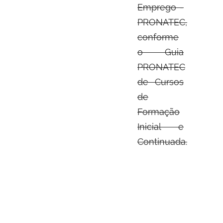
Emprego -
PRONATEC,
conforme
o Guia
PRONATEC
de Cursos
de
Formação
Inicial e
Continuada.