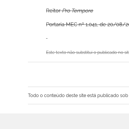
Reitor
Pro Tempore
Portaria MEC nº 1.041, de 20/08/2
Este texto não substitui o publicado no s
Todo o conteúdo deste site está publicado sob 