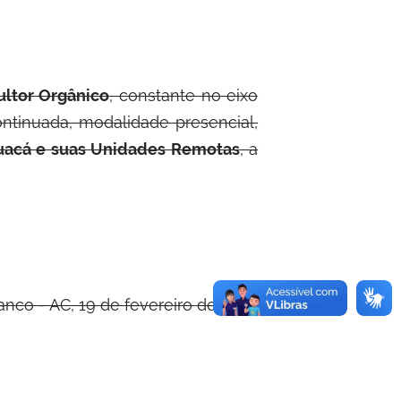
ultor Orgânico
, constante no eixo
tinuada, modalidade presencial,
uacá e suas Unidades Remotas
, a
anco - AC, 19 de fevereiro de 2014.