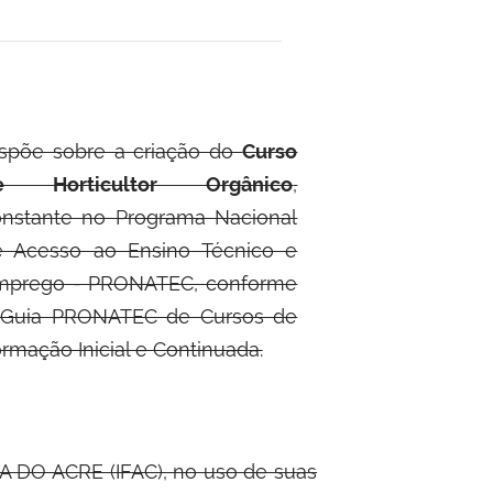
spõe sobre a criação do
Curso
e Horticultor Orgânico
,
nstante no Programa Nacional
e Acesso ao Ensino Técnico e
mprego - PRONATEC, conforme
 Guia PRONATEC de Cursos de
rmação Inicial e Continuada.
 DO ACRE (IFAC), no uso de suas