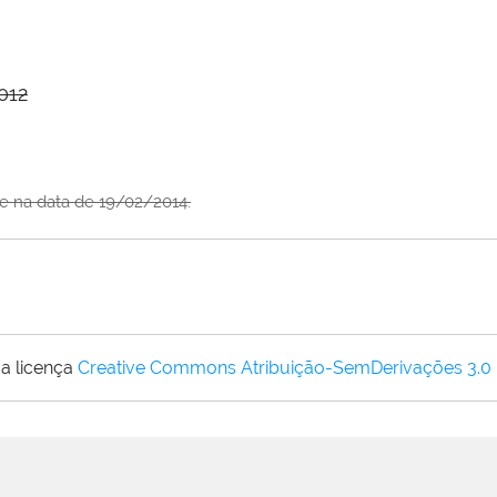
012
ite na data de 19/02/2014.
a licença
Creative Commons Atribuição-SemDerivações 3.0