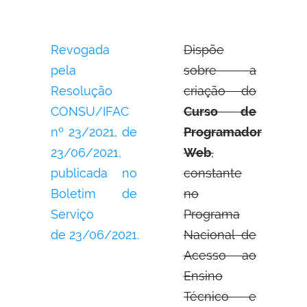
Revogada
Dispõe
pela
sobre a
Resolução
criação do
CONSU/IFAC
Curso de
nº 23/2021, de
Programador
23/06/2021,
Web
,
publicada no
constante
Boletim de
no
Serviço
Programa
de 23/06/2021.
Nacional de
Acesso ao
Ensino
Técnico e