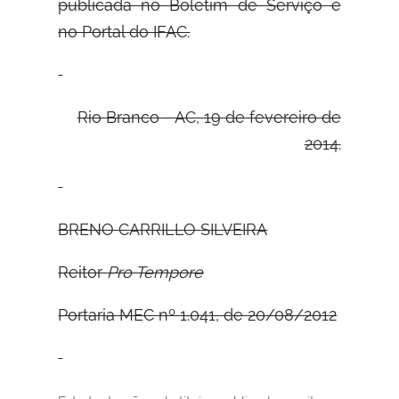
publicada no Boletim de Serviço e
no Portal do IFAC.
Rio Branco - AC, 19 de fevereiro de
2014.
B
RENO
C
ARRILLO
S
ILVEIRA
Reitor
Pro Tempore
Portaria MEC nº 1.041, de 20/08/2012