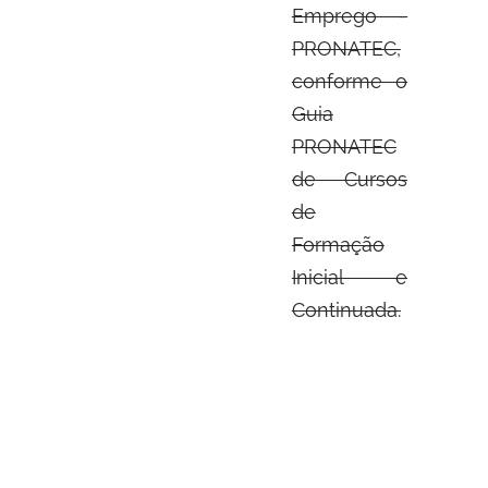
Emprego -
PRONATEC,
conforme o
Guia
PRONATEC
de Cursos
de
Formação
Inicial e
Continuada.