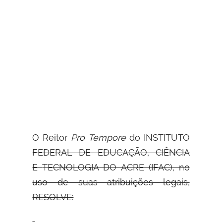
O Reitor
Pro Tempore
do INSTITUTO
FEDERAL DE EDUCAÇÃO, CIÊNCIA
E
TECNOLOGIA DO ACRE (IFAC), no
uso de suas atribuições legais,
RESOLVE: