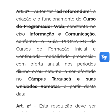
Art. 1º
- Autorizar, “
ad referendum
”, a
criação e o funcionamento do
Curso
de Programador Web
, constante no
eixo
Informação e Comunicação
,
conforme o Guia PRONATEC de
Cursos de Formação Inicial e
Continuada, modalidade presencial,
com oferta anual, nos períodos
diurno e/ou noturno, a ser ofertado
no
Câmpus Tarauacá e suas
Unidades Remotas
, a partir desta
data.
Art. 2º
- Esta resolução deve ser