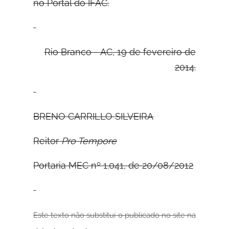
no Portal do IFAC.
Rio Branco - AC, 19 de fevereiro de
2014.
B
RENO
C
ARRILLO
S
ILVEIRA
Reitor
Pro Tempore
Portaria MEC nº 1.041, de 20/08/2012
Este texto não substitui o publicado no site na