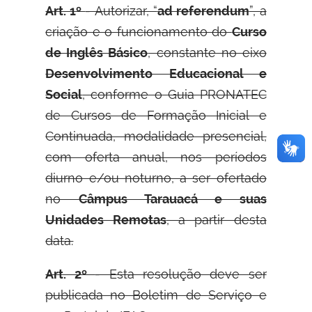
Art. 1º
- Autorizar, “
ad referendum
”, a
criação e o funcionamento do
Curso
de Inglês Básico
, constante no eixo
Desenvolvimento Educacional e
Social
, conforme o Guia PRONATEC
de Cursos de Formação Inicial e
Continuada, modalidade presencial,
com oferta anual, nos períodos
diurno e/ou noturno, a ser ofertado
no
Câmpus Tarauacá e suas
Unidades Remotas
, a partir desta
data.
Art. 2º
- Esta resolução deve ser
publicada no Boletim de Serviço e