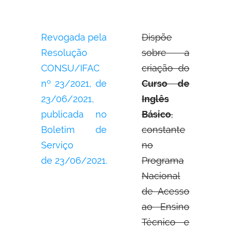
Revogada pela
Dispõe
Resolução
sobre a
CONSU/IFAC
criação do
nº 23/2021, de
Curso de
23/06/2021,
Inglês
publicada no
Básico
,
Boletim de
constante
Serviço
no
de 23/06/2021.
Programa
Nacional
de Acesso
ao Ensino
Técnico e