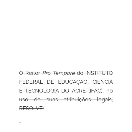
O Reitor
Pro Tempore
do INSTITUTO
FEDERAL DE EDUCAÇÃO, CIÊNCIA
E
TECNOLOGIA DO ACRE (IFAC), no
uso de suas atribuições legais,
RESOLVE: