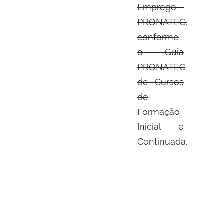
Emprego -
PRONATEC,
conforme
o Guia
PRONATEC
de Cursos
de
Formação
Inicial e
Continuada.