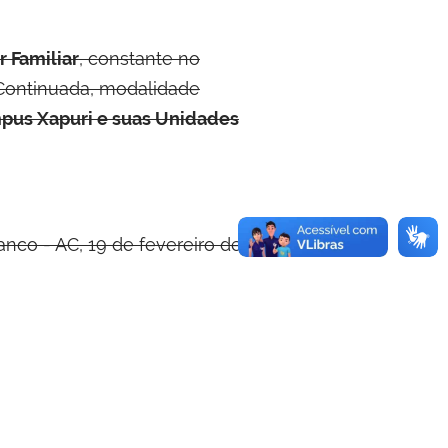
r Familiar
, constante no
Continuada, modalidade
pus Xapuri e suas Unidades
anco - AC, 19 de fevereiro de 2014.