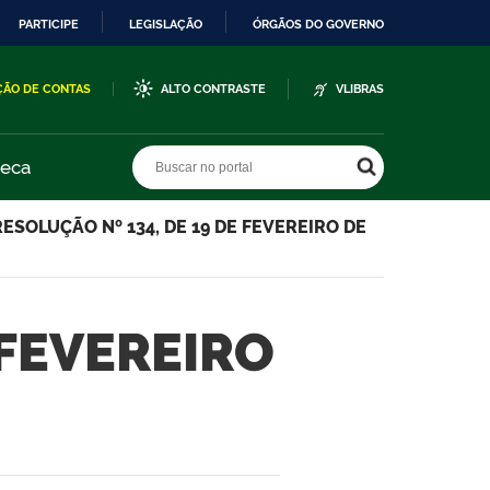
PARTICIPE
LEGISLAÇÃO
ÓRGÃOS DO GOVERNO
ÇÃO DE CONTAS
ALTO CONTRASTE
VLIBRAS
Buscar no portal
Buscar no portal
teca
RESOLUÇÃO Nº 134, DE 19 DE FEVEREIRO DE
 FEVEREIRO