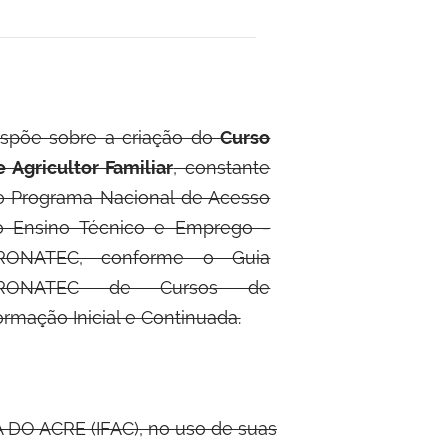
ispõe sobre a criação do
Curso
 Agricultor Familiar
, constante
o Programa Nacional de Acesso
o Ensino Técnico e Emprego -
RONATEC, conforme o Guia
RONATEC de Cursos de
rmação Inicial e Continuada.
O ACRE (IFAC), no uso de suas