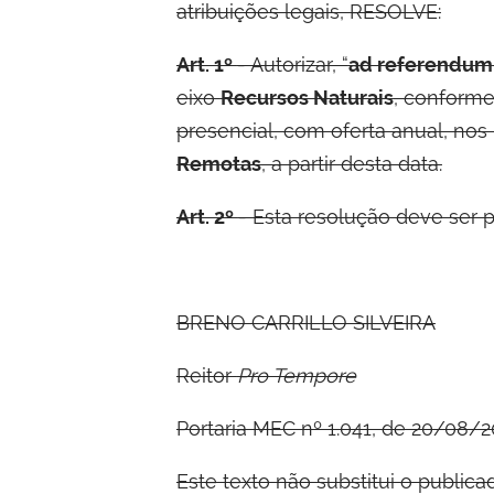
atribuições legais, RESOLVE:
Art. 1º
- Autorizar, “
ad referendum
eixo
Recursos Naturais
, conform
presencial, com oferta anual, nos
Remotas
, a partir desta data.
Art. 2º
- Esta resolução deve ser p
BRENO CARRILLO SILVEIRA
Reitor
Pro Tempore
Portaria MEC nº 1.041, de 20/08/2
Este texto não substitui o publica