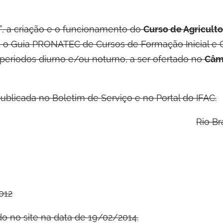
”, a criação e o funcionamento do
Curso de Agriculto
e o Guia PRONATEC de Cursos de Formação Inicial e 
 períodos diurno e/ou noturno, a ser ofertado no
Câm
ublicada no Boletim de Serviço e no Portal do IFAC.
Rio Br
012
do no site na data de 19/02/2014.