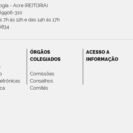
ogia - Acre (REITORIA)
 69906-310
 7h às 12h e das 14h às 17h
-6834
ÓRGÃOS
ACESSO A
COLEGIADOS
INFORMAÇÃO
o
o
Comissões
letrônicas
Conselhos
ica
Comitês