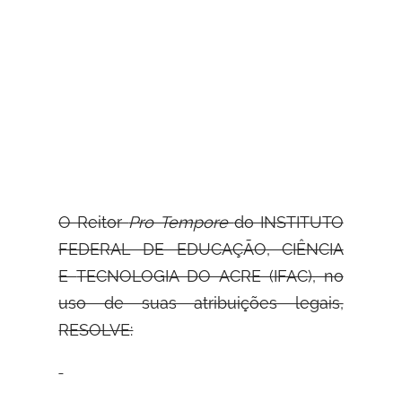
O Reitor
Pro Tempore
do INSTITUTO
FEDERAL DE EDUCAÇÃO, CIÊNCIA
E
TECNOLOGIA DO ACRE (IFAC), no
uso de suas atribuições legais,
RESOLVE: