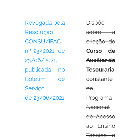
Revogada pela
Dispõe
Resolução
sobre a
CONSU/IFAC
criação do
nº 23/2021, de
Curso de
23/06/2021,
Auxiliar de
publicada no
Tesouraria
,
Boletim de
constante
Serviço
no
de 23/06/2021.
Programa
Nacional
de Acesso
ao Ensino
Técnico e