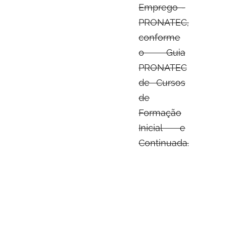
Emprego -
PRONATEC,
conforme
o Guia
PRONATEC
de Cursos
de
Formação
Inicial e
Continuada.