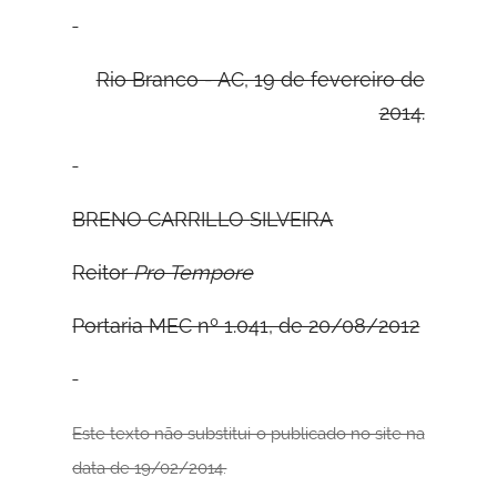
Rio Branco - AC, 19 de fevereiro de
2014.
B
RENO
C
ARRILLO
S
ILVEIRA
Reitor
Pro Tempore
Portaria MEC nº 1.041, de 20/08/2012
Este texto não substitui o publicado no site na
data de 19/02/2014.