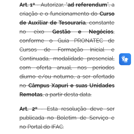
Art. 1º
- Autorizar, “
ad referendum
”, a
criação e o funcionamento do
Curso
de Auxiliar de Tesouraria
, constante
no eixo
Gestão e Negócios
,
conforme o Guia PRONATEC de
Cursos de Formação Inicial e
Continuada, modalidade presencial,
com oferta anual, nos períodos
diurno e/ou noturno, a ser ofertado
no
Câmpus Xapuri e suas Unidades
Remotas
, a partir desta data.
Art. 2º
- Esta resolução deve ser
publicada no Boletim de Serviço e
no Portal do IFAC.