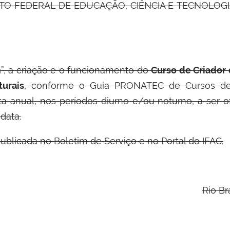
UTO FEDERAL DE EDUCAÇÃO, CIÊNCIA E
TECNOLOGIA
m
”, a criação e o funcionamento do
Curso de Criador
urais
, conforme o Guia PRONATEC de Cursos de 
ta anual, nos períodos diurno e/ou noturno, a ser 
 data.
ublicada no Boletim de Serviço e no Portal do IFAC.
Rio Br