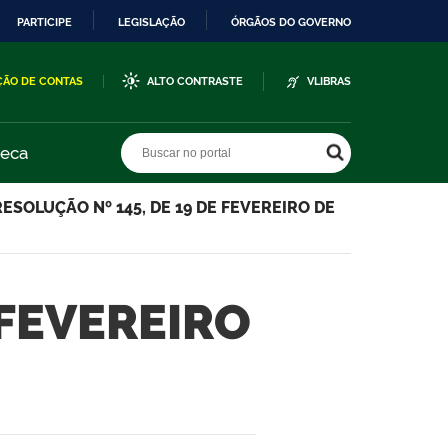
PARTICIPE
LEGISLAÇÃO
ÓRGÃOS DO GOVERNO
ÇÃO DE CONTAS
ALTO CONTRASTE
VLIBRAS
Buscar no portal
Buscar no portal
teca
RESOLUÇÃO Nº 145, DE 19 DE FEVEREIRO DE
 FEVEREIRO