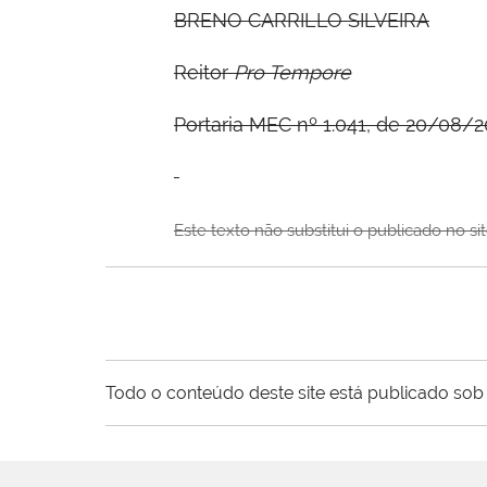
B
RENO
C
ARRILLO
S
ILVEIRA
Reitor
Pro Tempore
Portaria MEC nº 1.041, de 20/08/2
Este texto não substitui o publicado no s
Todo o conteúdo deste site está publicado sob 