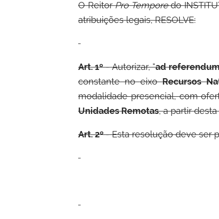
O Reitor
Pro Tempore
do INSTIT
atribuições legais, RESOLVE:
Art. 1º
- Autorizar, “
ad referendu
constante no eixo
Recursos Nat
modalidade presencial, com ofer
Unidades Remotas
, a partir desta
Art. 2º
- Esta resolução deve ser p