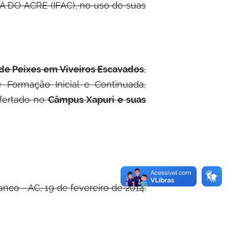
 DO ACRE (IFAC), no uso de suas
 de Peixes em Viveiros Escavados
,
Formação Inicial e Continuada,
ofertado no
Câmpus Xapuri e suas
anco - AC, 19 de fevereiro de 2014.