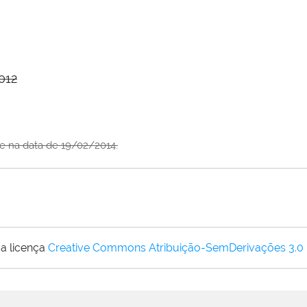
012
ite na data de 19/02/2014.
a licença
Creative Commons Atribuição-SemDerivações 3.0