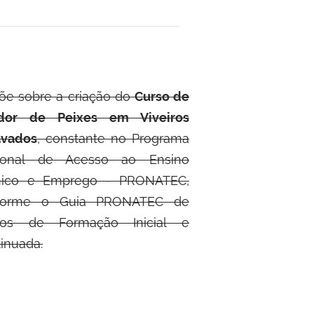
õe sobre a criação do
Curso de
ador de Peixes em Viveiros
avados
, constante no Programa
ional de Acesso ao Ensino
nico e Emprego - PRONATEC,
forme o Guia PRONATEC de
sos de Formação Inicial e
inuada.