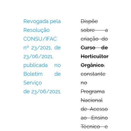
Revogada pela
Dispõe
Resolução
sobre a
CONSU/IFAC
criação do
nº 23/2021, de
Curso de
23/06/2021,
Horticultor
publicada no
Orgânico
,
Boletim de
constante
Serviço
no
de 23/06/2021.
Programa
Nacional
de Acesso
ao Ensino
Técnico e