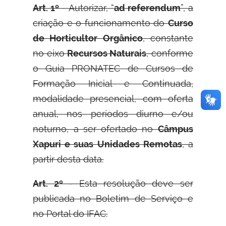
Art. 1º
- Autorizar, “
ad referendum
”, a
criação e o funcionamento do
Curso
de Horticultor Orgânico
, constante
no eixo
Recursos Naturais
, conforme
o Guia PRONATEC de Cursos de
Formação Inicial e Continuada,
modalidade presencial, com oferta
anual, nos períodos diurno e/ou
noturno, a ser ofertado no
Câmpus
Xapuri e suas Unidades Remotas
, a
partir desta data.
Art. 2º
- Esta resolução deve ser
publicada no Boletim de Serviço e
no Portal do IFAC.