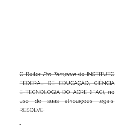
O Reitor
Pro Tempore
do INSTITUTO
FEDERAL DE EDUCAÇÃO, CIÊNCIA
E
TECNOLOGIA DO ACRE (IFAC), no
uso de suas atribuições legais,
RESOLVE: