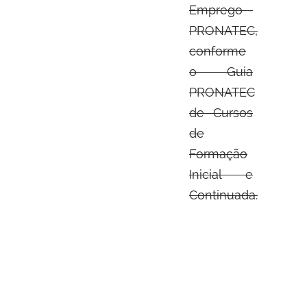
Emprego -
PRONATEC,
conforme
o Guia
PRONATEC
de Cursos
de
Formação
Inicial e
Continuada.