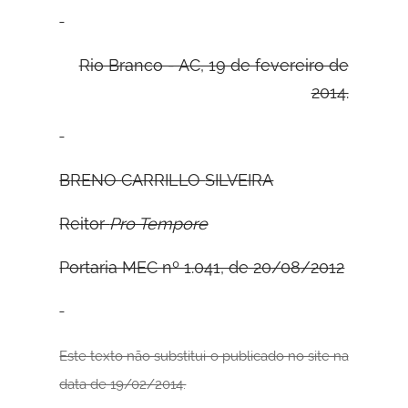
Rio Branco - AC, 19 de fevereiro de
2014.
B
RENO
C
ARRILLO
S
ILVEIRA
Reitor
Pro Tempore
Portaria MEC nº 1.041, de 20/08/2012
Este texto não substitui o publicado no site na
data de 19/02/2014.