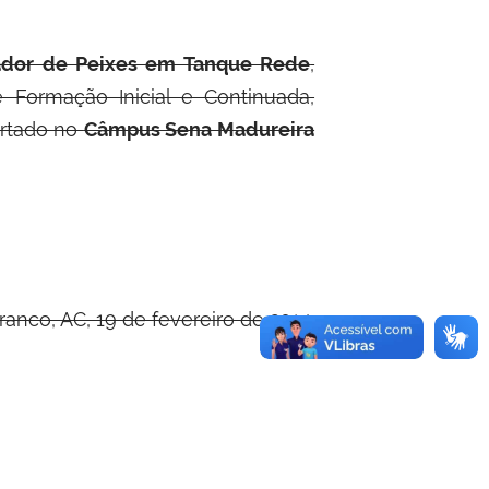
ador de Peixes em Tanque Rede
,
Formação Inicial e Continuada,
ertado no
Câmpus Sena Madureira
ranco, AC, 19 de fevereiro de 2014.