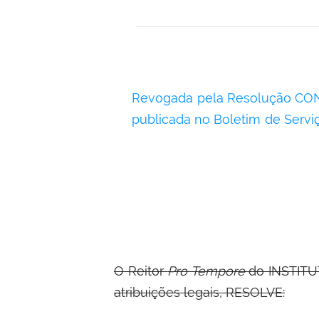
Revogada pela Resolução CON
publicada no Boletim de Servi
O Reitor
Pro Tempore
do INSTIT
atribuições legais, RESOLVE: