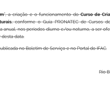
um
”, a criação e o funcionamento do
Curso de Cri
urais
, conforme o Guia PRONATEC de Cursos de 
a anual, nos períodos diurno e/ou noturno, a ser of
ir desta data.
ublicada no Boletim de Serviço e no Portal do IFAC.
Rio B