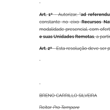
Art. 1º
- Autorizar, “
ad referend
constante no eixo
Recursos Nat
modalidade presencial, com ofert
e suas Unidades Remotas
, a part
Art. 2º
- Esta resolução deve ser p
B
RENO
C
ARRILLO
S
ILVEIRA
Reitor
Pro Tempore