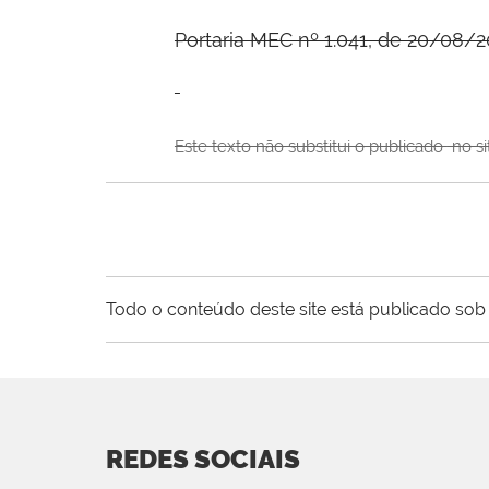
Portaria MEC nº 1.041, de 20/08/2
Este texto não substitui o publicado
no si
Todo o conteúdo deste site está publicado sob 
REDES SOCIAIS