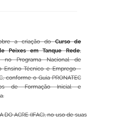
obre a criação do
Curso de
 de Peixes em Tanque Rede
,
e no Programa Nacional de
o Ensino Técnico e Emprego -
, conforme o Guia PRONATEC
os de Formação Inicial e
a.
 DO ACRE (IFAC), no uso de suas