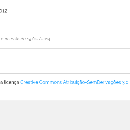
012
te na data de 19/02/2014.
a licença
Creative Commons Atribuição-SemDerivações 3.0