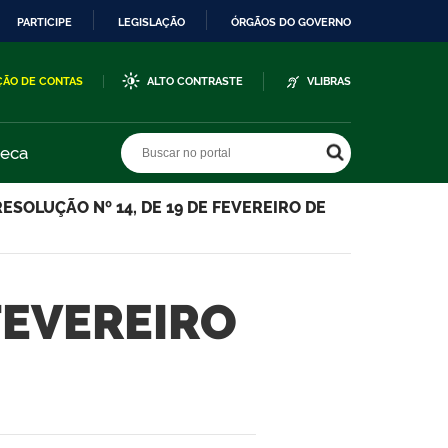
PARTICIPE
LEGISLAÇÃO
ÓRGÃOS DO GOVERNO
ÇÃO DE CONTAS
ALTO CONTRASTE
VLIBRAS
Buscar no portal
Buscar no portal
teca
RESOLUÇÃO Nº 14, DE 19 DE FEVEREIRO DE
FEVEREIRO