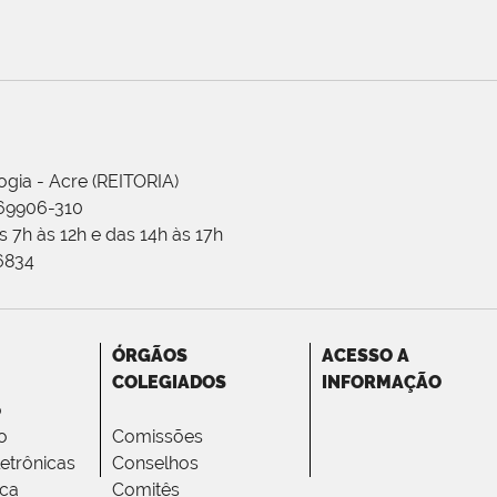
ogia - Acre (REITORIA)
 69906-310
 7h às 12h e das 14h às 17h
-6834
ÓRGÃOS
ACESSO A
COLEGIADOS
INFORMAÇÃO
o
o
Comissões
letrônicas
Conselhos
ica
Comitês