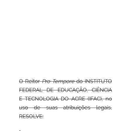
O Reitor
Pro Tempore
do INSTITUTO
FEDERAL DE EDUCAÇÃO, CIÊNCIA
E
TECNOLOGIA DO ACRE (IFAC), no
uso de suas atribuições legais,
RESOLVE: