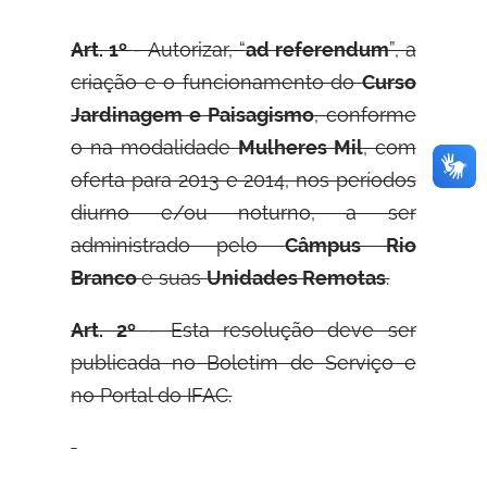
Art. 1º
- Autorizar, “
ad referendum
”, a
criação e o funcionamento do
Curso
Jardinagem e Paisagismo
, conforme
o na modalidade
Mulheres Mil
, com
oferta para 2013 e 2014, nos períodos
diurno e/ou noturno, a ser
administrado pelo
Câmpus Rio
Branco
e suas
Unidades Remotas
.
Art. 2º
- Esta resolução deve ser
publicada no Boletim de Serviço e
no Portal do IFAC.