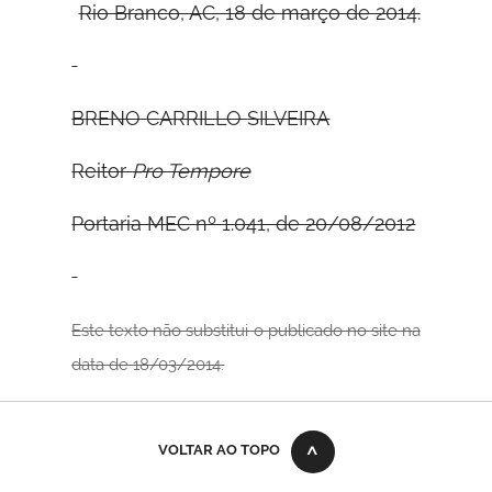
Rio Branco, AC, 18 de março de 2014.
B
RENO
C
ARRILLO
S
ILVEIRA
Reitor
Pro Tempore
Portaria MEC nº 1.041, de 20/08/2012
Este texto não substitui o publicado no site na
data de 18/03/2014.
VOLTAR AO TOPO