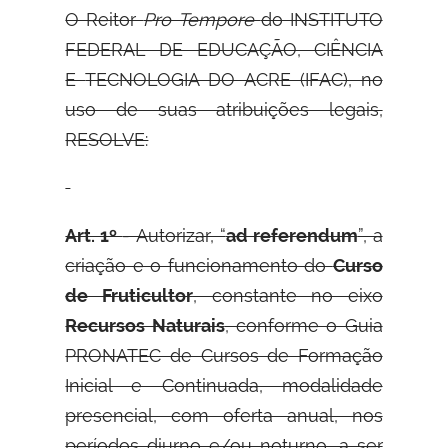
O Reitor
Pro Tempore
do INSTITUTO
FEDERAL DE EDUCAÇÃO, CIÊNCIA
E
TECNOLOGIA DO ACRE (IFAC), no
uso de suas atribuições legais,
RESOLVE:
Art. 1º
- Autorizar, “
ad referendum
”, a
criação e o funcionamento do
Curso
de Fruticultor
, constante no eixo
Recursos Naturais
, conforme o Guia
PRONATEC de Cursos de Formação
Inicial e Continuada, modalidade
presencial, com oferta anual, nos
períodos diurno e/ou noturno, a ser