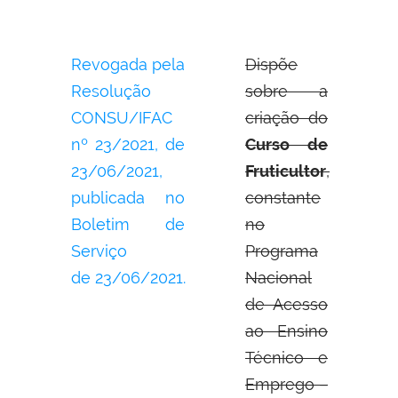
Revogada pela
Dispõe
Resolução
sobre a
CONSU/IFAC
criação do
nº 23/2021, de
Curso de
23/06/2021,
Fruticultor
,
publicada no
constante
Boletim de
no
Serviço
Programa
de 23/06/2021.
Nacional
de Acesso
ao Ensino
Técnico e
Emprego –