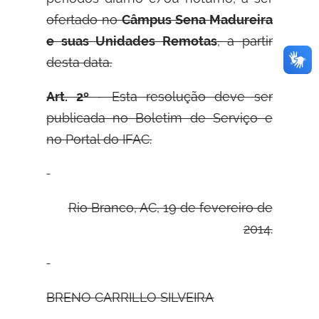
ofertado no
Câmpus Sena Madureira
e suas Unidades Remotas
, a partir
desta data.
Art. 2º
- Esta resolução deve ser
publicada no Boletim de Serviço e
no Portal do IFAC.
Rio Branco, AC, 19 de fevereiro de
2014.
B
RENO
C
ARRILLO
S
ILVEIRA