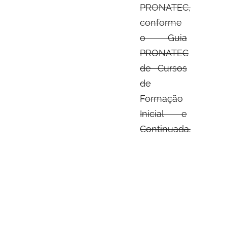
PRONATEC,
conforme
o Guia
PRONATEC
de Cursos
de
Formação
Inicial e
Continuada.