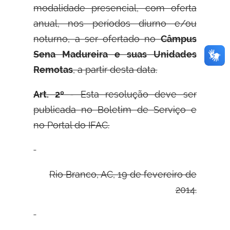
modalidade presencial, com oferta
anual, nos períodos diurno e/ou
noturno, a ser ofertado no
Câmpus
Sena Madureira e suas Unidades
Remotas
, a partir desta data.
Art. 2º
- Esta resolução deve ser
publicada no Boletim de Serviço e
no Portal do IFAC.
Rio Branco, AC, 19 de fevereiro de
2014.