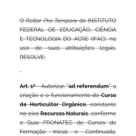
O Reitor
Pro Tempore
do INSTITUTO
FEDERAL DE EDUCAÇÃO, CIÊNCIA
E
TECNOLOGIA DO ACRE (IFAC), no
uso de suas atribuições legais,
RESOLVE:
Art. 1º
- Autorizar, “
ad referendum
”, a
criação e o funcionamento do
Curso
de Horticultor Orgânico
, constante
no eixo
Recursos Naturais
, conforme
o Guia PRONATEC de Cursos de
Formação Inicial e Continuada,