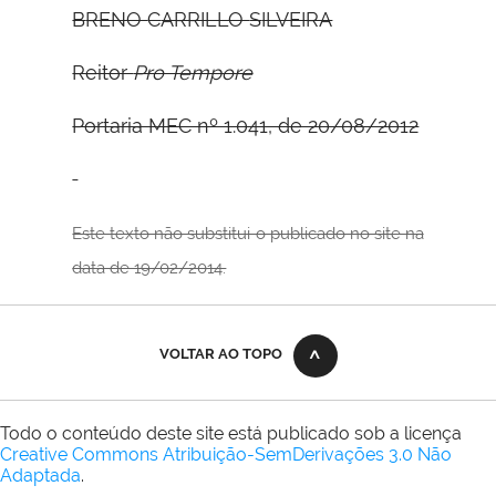
B
RENO
C
ARRILLO
S
ILVEIRA
Reitor
Pro Tempore
Portaria MEC nº 1.041, de 20/08/2012
Este texto não substitui o publicado no site na
data de 19/02/2014.
VOLTAR AO TOPO
Todo o conteúdo deste site está publicado sob a licença
Creative Commons Atribuição-SemDerivações 3.0 Não
Adaptada
.