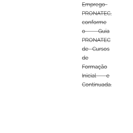
Emprego-
PRONATEC,
conforme
o Guia
PRONATEC
de Cursos
de
Formação
Inicial e
Continuada.