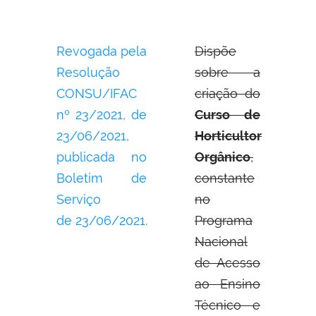
Revogada pela
Dispõe
Resolução
sobre a
CONSU/IFAC
criação do
nº 23/2021, de
Curso de
23/06/2021,
Horticultor
publicada no
Orgânico
,
Boletim de
constante
Serviço
no
de 23/06/2021.
Programa
Nacional
de Acesso
ao Ensino
Técnico e