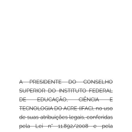
A PRESIDENTE DO CONSELHO
SUPERIOR DO INSTITUTO FEDERAL
DE EDUCAÇÃO, CIÊNCIA E
TECNOLOGIA DO ACRE (IFAC), no uso
de
suas atribuições legais, conferidas
pela Lei n° 11.892/2008 e pela