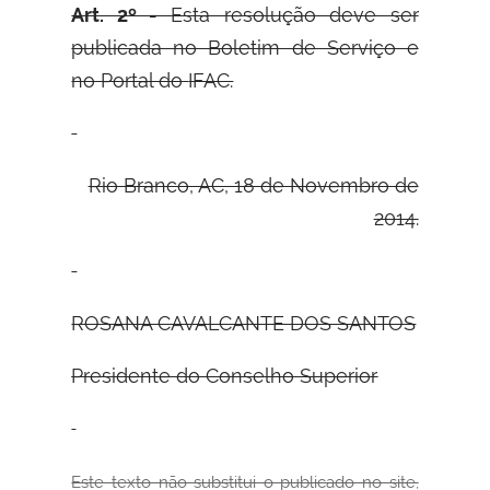
Art. 2º -
Esta resolução deve ser
publicada no Boletim de Serviço e
no Portal do
IFAC.
Rio Branco, AC, 18 de Novembro de
2014.
ROSANA CAVALCANTE DOS SANTOS
Presidente do Conselho Superior
Este texto
não substitui o publicado no site,