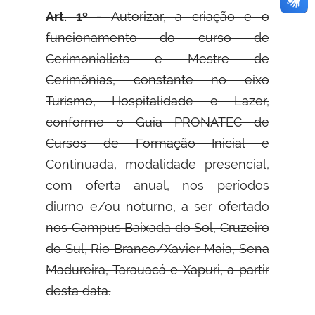
Art. 1º -
Autorizar, a criação e o
funcionamento do curso de
Cerimonialista e Mestre de
Cerimônias, constante no eixo
Turismo, Hospitalidade e Lazer,
conforme o Guia PRONATEC de
Cursos de Formação Inicial e
Continuada, modalidade presencial,
com oferta anual, nos períodos
diurno e/ou noturno, a ser ofertado
nos Campus Baixada do Sol, Cruzeiro
do Sul, Rio Branco/Xavier Maia, Sena
Madureira, Tarauacá e Xapuri, a partir
desta data.