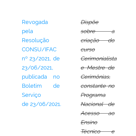
Revogada
Dispõe
pela
sobre a
Resolução
criação do
CONSU/IFAC
curso
nº 23/2021, de
Cerimonialista
23/06/2021,
e Mestre de
publicada no
Cerimônias,
Boletim de
constante no
Serviço
Programa
de 23/06/2021.
Nacional de
Acesso ao
Ensino
Técnico e