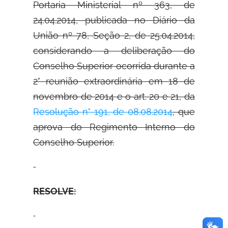
Portaria Ministerial nº 363, de
24.04.2014, publicada no Diário da
União nº 78, Seção 2, de 25.04.2014,
considerando a deliberação do
Conselho Superior ocorrida durante a
2° reunião extraordinária em 18 de
novembro de 2014 e o art. 20 e 21, da
Resolução n° 191, de 08.08.2014
, que
aprova do Regimento Interno do
Conselho Superior.
RESOLVE: