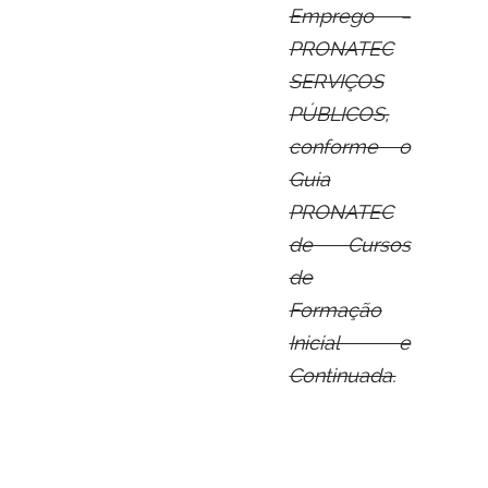
Emprego –
PRONATEC
SERVIÇOS
PÚBLICOS,
conforme o
Guia
PRONATEC
de Cursos
de
Formação
Inicial e
Continuada.