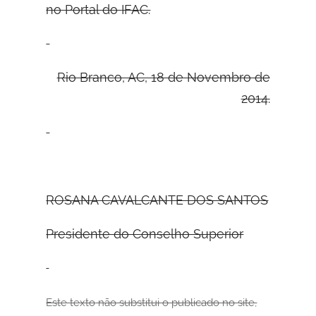
no Portal do
IFAC.
Rio Branco, AC, 18 de Novembro de
2014.
ROSANA CAVALCANTE DOS SANTOS
Presidente do Conselho Superior
Este texto
não substitui o publicado no site,