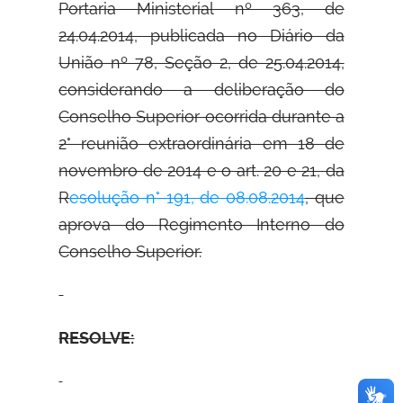
Portaria Ministerial nº 363, de
24.04.2014, publicada no Diário da
União nº 78, Seção 2, de 25.04.2014,
considerando a deliberação do
Conselho Superior ocorrida durante a
2° reunião extraordinária em 18 de
novembro de 2014 e o art. 20 e 21, da
R
esolução n° 191, de 08.08.2014
, que
aprova do Regimento Interno do
Conselho Superior.
RESOLVE: