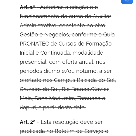
Art. 1º
- Autorizar, a criação e o
funcionamento do curso de Auxiliar
Administrativo, constante no eixo
Gestão e Negocios, conforme o Guia
PRONATEC de Cursos de Formação
Inicial e Continuada, modalidade
presencial, com oferta anual, nos
períodos diurno e/ou noturno, a ser
ofertado nos Campus Baixada do Sol,
Cruzeiro do Sul, Rio Branco/Xavier
Maia, Sena Madureira, Tarauacá e
Xapuri, a partir desta data.
Art. 2º
- Esta resolução deve ser
publicada no Boletim de Serviço e