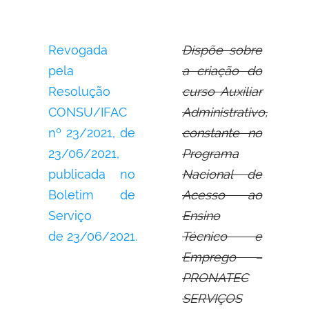
Revogada
Dispõe sobre
pela
a criação do
Resolução
curso Auxiliar
CONSU/IFAC
Administrativo,
nº 23/2021, de
constante no
23/06/2021,
Programa
publicada no
Nacional de
Boletim de
Acesso ao
Serviço
Ensino
de 23/06/2021.
Técnico e
Emprego –
PRONATEC
SERVIÇOS