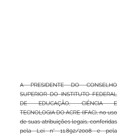
A PRESIDENTE DO CONSELHO
SUPERIOR DO INSTITUTO FEDERAL
DE EDUCAÇÃO, CIÊNCIA E
TECNOLOGIA DO ACRE (IFAC), no uso
de
suas atribuições legais, conferidas
pela Lei n° 11.892/2008 e pela