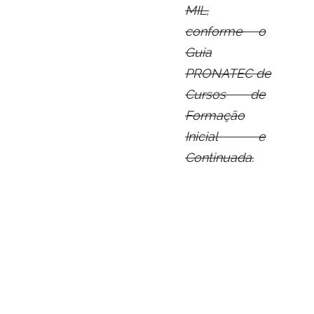
MIL,
conforme o
Guia
PRONATEC
de
Cursos de
Formação
Inicial e
Continuada.