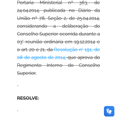
Portaria Ministerial nº 363, de
24.04.2014, publicada no Diário da
União nº 78, Seção 2, de 25.04.2014,
considerando a deliberação do
Conselho Superior ocorrida durante a
03° reunião ordinária em 19.12.2014 e
o art. 20 e 21, da
Resolução n° 191, de
08 de agosto de 2014
, que aprova do
Regimento Interno do Conselho
Superior,
RESOLVE: