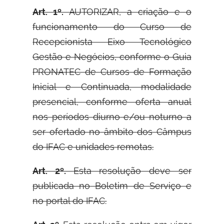
Art. 1º.
AUTORIZAR, a criação e o
funcionamento do Curso de
Recepcionista Eixo Tecnológico
Gestão e Negócios, conforme o Guia
PRONATEC de Cursos de Formação
Inicial e Continuada, modalidade
presencial, conforme oferta anual
nos períodos diurno e/ou noturno a
ser ofertado no âmbito dos Câmpus
do IFAC e unidades remotas.
Art. 2º.
Esta resolução deve ser
publicada no Boletim de Serviço e
no portal do IFAC.