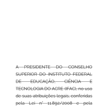
A PRESIDENTE DO CONSELHO
SUPERIOR DO INSTITUTO FEDERAL
DE EDUCAÇÃO,
CIÊNCIA E
TECNOLOGIA DO ACRE (IFAC), no uso
de suas atribuições legais, conferidas
pela Lei n° 11.892/2008 e pela