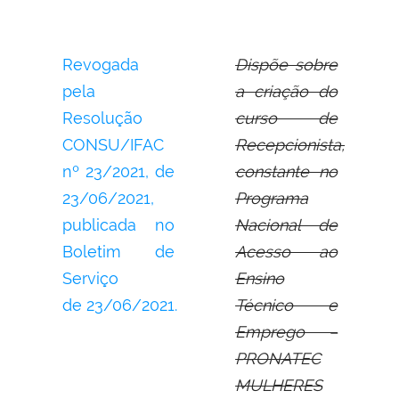
Revogada
Dispõe sobre
pela
a criação do
Resolução
curso de
CONSU/IFAC
Recepcionista,
nº 23/2021, de
constante no
23/06/2021,
Programa
publicada no
Nacional de
Boletim de
Acesso ao
Serviço
Ensino
de 23/06/2021.
Técnico e
Emprego –
PRONATEC
MULHERES