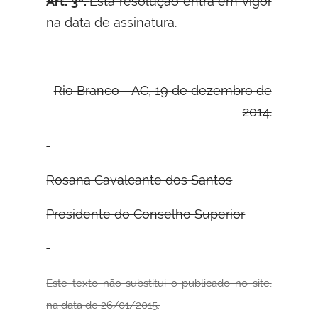
Art. 3º.
Esta resolução entra em vigor
na data de assinatura.
Rio Branco - AC, 19 de dezembro de
2014.
Rosana Cavalcante dos Santos
Presidente do Conselho Superior
Este texto não substitui o publicado no site,
na data de 26/01/2015.