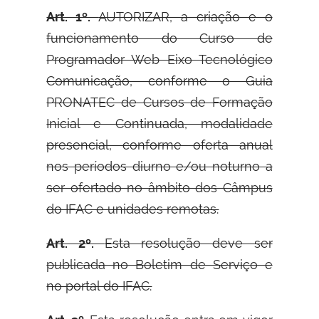
Art. 1º.
AUTORIZAR, a criação e o
funcionamento do Curso de
Programador Web Eixo Tecnológico
Comunicação, conforme o Guia
PRONATEC de Cursos de Formação
Inicial e Continuada, modalidade
presencial, conforme oferta anual
nos períodos diurno e/ou noturno a
ser ofertado no âmbito dos Câmpus
do IFAC e unidades remotas.
Art. 2º.
Esta resolução deve ser
publicada no Boletim de Serviço e
no portal do IFAC.