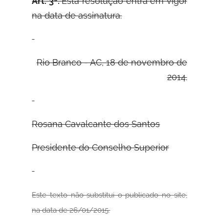
Art. 3º.
Esta resolução entra em vigor
na data de assinatura.
Rio Branco - AC, 18 de novembro de
2014.
Rosana Cavalcante dos Santos
Presidente do Conselho Superior
Este texto não substitui o publicado no site,
na data de 26/01/2015.