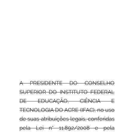
A PRESIDENTE DO CONSELHO
SUPERIOR DO INSTITUTO FEDERAL
DE EDUCAÇÃO,
CIÊNCIA E
TECNOLOGIA DO ACRE (IFAC), no uso
de suas atribuições legais, conferidas
pela Lei n° 11.892/2008 e pela