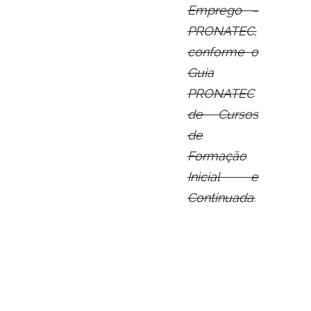
Emprego –
PRONATEC,
conforme o
Guia
PRONATEC
de Cursos
de
Formação
Inicial e
Continuada.