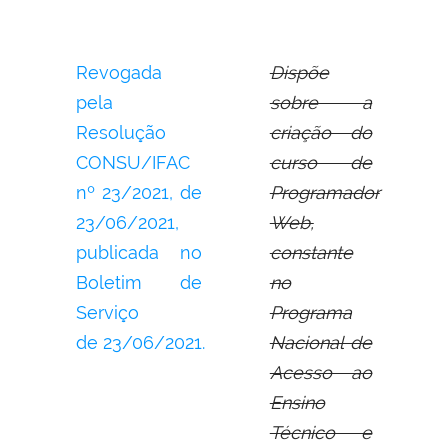
Revogada
Dispõe
pela
sobre a
Resolução
criação do
CONSU/IFAC
curso de
nº 23/2021, de
Programador
23/06/2021,
Web,
publicada no
constante
Boletim de
no
Serviço
Programa
de 23/06/2021.
Nacional de
Acesso ao
Ensino
Técnico e