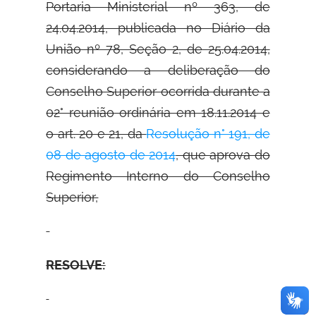
Portaria Ministerial nº 363, de
24.04.2014, publicada no Diário da
União nº 78, Seção 2, de 25.04.2014,
considerando a deliberação do
Conselho Superior ocorrida durante a
02° reunião ordinária em 18.11.2014 e
o art. 20 e 21, da
Resolução n° 191, de
08 de agosto de 2014
, que aprova do
Regimento Interno do Conselho
Superior,
RESOLVE: