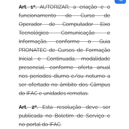
Art. 1º.
AUTORIZAR, a criação e o
funcionamento do Curso de
Operador de Computador Eixo
Tecnológico Comunicação e
Informação, conforme o Guia
PRONATEC de Cursos de Formação
Inicial e Continuada, modalidade
presencial, conforme oferta anual
nos períodos diurno e/ou noturno a
ser ofertado no âmbito dos Câmpus
do IFAC e unidades remotas.
Art. 2º.
Esta resolução deve ser
publicada no Boletim de Serviço e
no portal do IFAC.