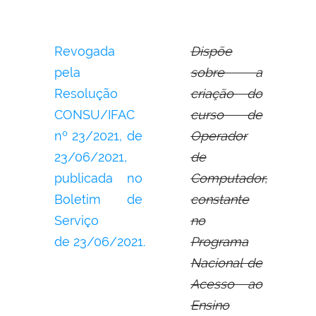
Revogada
Dispõe
pela
sobre a
Resolução
criação do
CONSU/IFAC
curso de
nº 23/2021, de
Operador
23/06/2021,
de
publicada no
Computador,
Boletim de
constante
Serviço
no
de 23/06/2021.
Programa
Nacional de
Acesso ao
Ensino