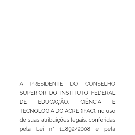
A PRESIDENTE DO CONSELHO
SUPERIOR DO INSTITUTO FEDERAL
DE EDUCAÇÃO,
CIÊNCIA E
TECNOLOGIA DO ACRE (IFAC), no uso
de suas atribuições legais, conferidas
pela Lei n° 11.892/2008 e pela