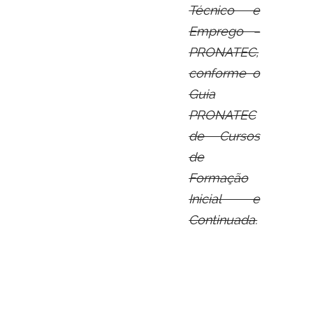
Técnico e
Emprego –
PRONATEC,
conforme o
Guia
PRONATEC
de Cursos
de
Formação
Inicial e
Continuada.