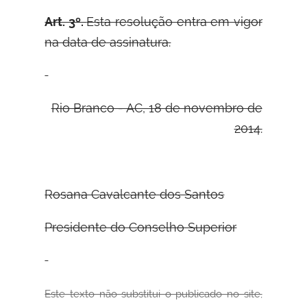
Art. 3º.
Esta resolução entra em vigor
na data de assinatura.
Rio Branco - AC, 18 de novembro de
2014.
Rosana Cavalcante dos Santos
Presidente do Conselho Superior
Este texto não substitui o publicado no site,