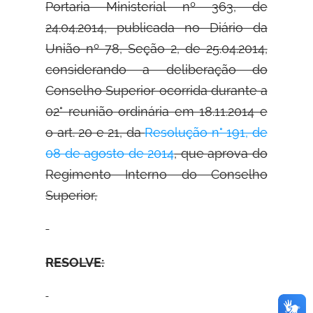
Portaria Ministerial nº 363, de
24.04.2014, publicada no Diário da
União nº 78, Seção 2, de 25.04.2014,
considerando a deliberação do
Conselho Superior ocorrida durante a
02° reunião ordinária em 18.11.2014 e
o art. 20 e 21, da
Resolução n° 191, de
08 de agosto de 2014
, que aprova do
Regimento Interno do Conselho
Superior,
RESOLVE: