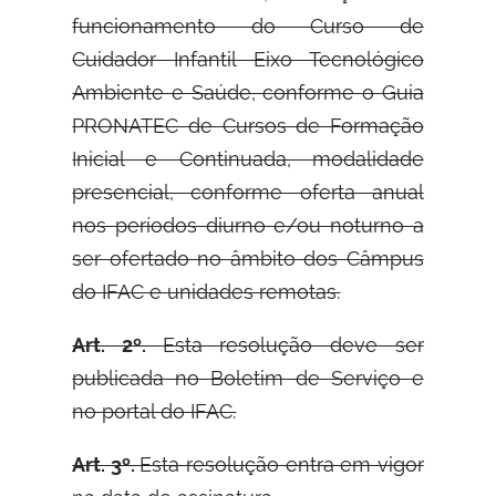
funcionamento do Curso de
Cuidador Infantil Eixo Tecnológico
Ambiente e Saúde, conforme o Guia
PRONATEC de Cursos de Formação
Inicial e Continuada, modalidade
presencial, conforme oferta anual
nos períodos diurno e/ou noturno a
ser ofertado no âmbito dos Câmpus
do IFAC e unidades remotas.
Art. 2º.
Esta resolução deve ser
publicada no Boletim de Serviço e
no portal do IFAC.
Art. 3º.
Esta resolução entra em vigor