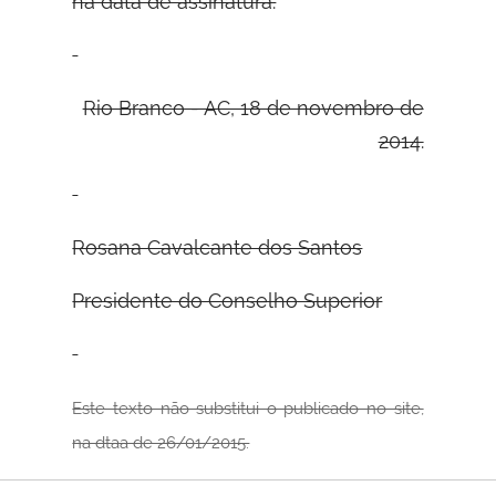
na data de assinatura.
Rio Branco - AC, 18 de novembro de
2014.
Rosana Cavalcante dos Santos
Presidente do Conselho Superior
Este texto não substitui o publicado no site,
na dtaa de 26/01/2015.