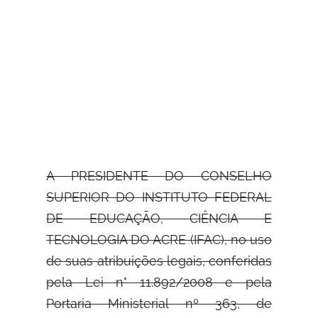
A PRESIDENTE DO CONSELHO
SUPERIOR DO INSTITUTO FEDERAL
DE EDUCAÇÃO,
CIÊNCIA E
TECNOLOGIA DO ACRE (IFAC), no uso
de suas atribuições legais, conferidas
pela Lei n° 11.892/2008 e pela
Portaria Ministerial nº 363, de