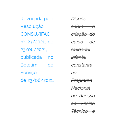
Revogada pela
Dispõe
Resolução
sobre a
CONSU/IFAC
criação do
nº 23/2021, de
curso de
23/06/2021,
Cuidador
publicada no
Infantil,
Boletim de
constante
Serviço
no
de 23/06/2021.
Programa
Nacional
de Acesso
ao Ensino
Técnico e