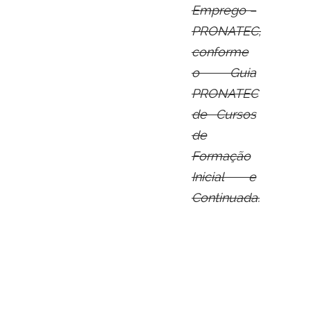
Emprego
–
PRONATEC,
conforme
o Guia
PRONATEC
de Cursos
de
Formação
Inicial e
Continuada.