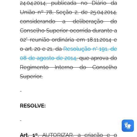
24.04.2014, publicada no Diário da
União nº 78, Seção 2, de 25.04.2014,
considerando a deliberação do
Conselho Superior ocorrida durante a
02° reunião ordinária em 18.11.2014 e
o art. 20 e 21, da
Resolução n° 191, de
08 de agosto de 2014
, que aprova do
Regimento Interno do Conselho
Superior,
RESOLVE:
Art. 1º.
AUTORIZAR, a criação e o