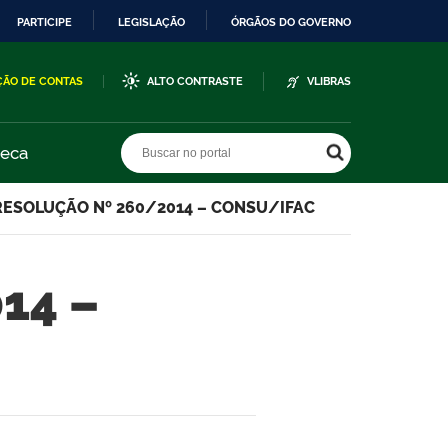
PARTICIPE
LEGISLAÇÃO
ÓRGÃOS DO GOVERNO
ÇÃO DE CONTAS
ALTO CONTRASTE
VLIBRAS
Buscar no portal
Buscar no portal
teca
RESOLUÇÃO Nº 260/2014 – CONSU/IFAC
14 –