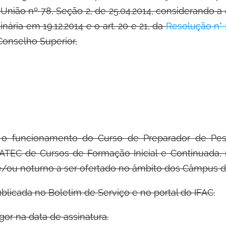
a União nº 78, Seção 2, de 25.04.2014, considerando 
nária em 19.12.2014 e o art. 20 e 21, da
Resolução n° 
onselho Superior,
 o funcionamento do Curso de Preparador de Pes
ATEC de Cursos de Formação Inicial e Continuada, 
 e/ou noturno a ser ofertado no âmbito dos Câmpus 
blicada no Boletim de Serviço e no portal do IFAC.
gor na data de assinatura.