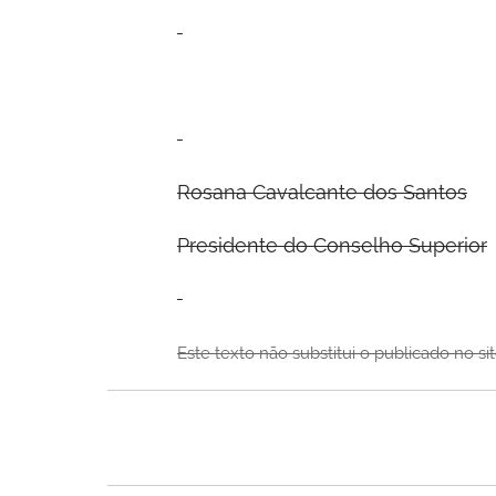
Rosana Cavalcante dos Santos
Presidente do Conselho Superior
Este texto não substitui o publicado no si