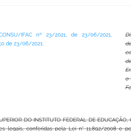
CONSU/IFAC nº 23/2021, de 23/06/2021,
Di
iço de 23/06/2021.
d
co
de
E
o
Fo
UPERIOR DO INSTITUTO FEDERAL DE EDUCAÇÃO,
es legais, conferidas pela Lei n° 11.892/2008 e pel