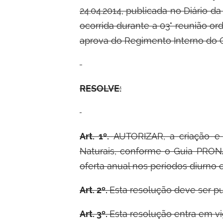
24.04.2014, publicada no Diário d
ocorrida durante a 03° reunião ordi
aprova do Regimento Interno do C
RESOLVE:
Art. 1º.
AUTORIZAR, a criação e
Naturais, conforme o Guia PRON
oferta anual nos períodos diurno
Art. 2º.
Esta resolução deve ser pu
Art. 3º.
Esta resolução entra em vi