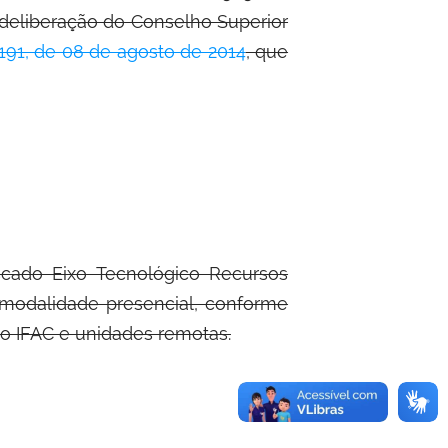
a deliberação do Conselho Superior
191, de 08 de agosto de 2014
, que
cado Eixo Tecnológico Recursos
modalidade presencial, conforme
do IFAC e unidades remotas.