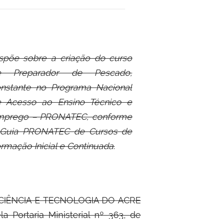
spõe sobre a criação do curso
e Preparador de Pescado,
nstante no Programa Nacional
 Acesso ao Ensino Técnico e
mprego – PRONATEC, conforme
 Guia PRONATEC de Cursos de
rmação Inicial e Continuada.
CIÊNCIA E TECNOLOGIA DO ACRE
a Portaria Ministerial nº 363, de