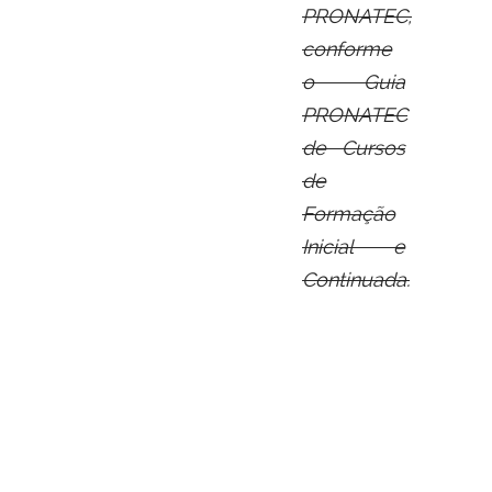
PRONATEC,
conforme
o Guia
PRONATEC
de Cursos
de
Formação
Inicial e
Continuada.