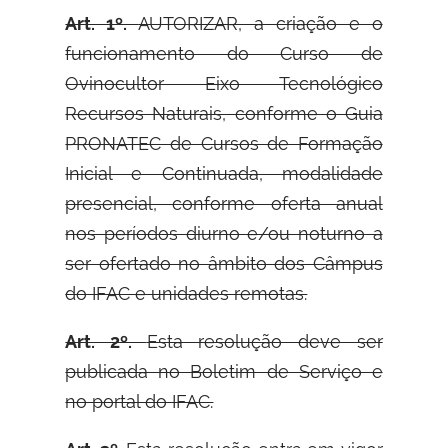
Art. 1º.
AUTORIZAR, a criação e o
funcionamento do Curso de
Ovinocultor Eixo Tecnológico
Recursos Naturais, conforme o Guia
PRONATEC de Cursos de Formação
Inicial e Continuada, modalidade
presencial, conforme oferta anual
nos períodos diurno e/ou noturno a
ser ofertado no âmbito dos Câmpus
do IFAC e unidades remotas.
Art. 2º.
Esta resolução deve ser
publicada no Boletim de Serviço e
no portal do IFAC.