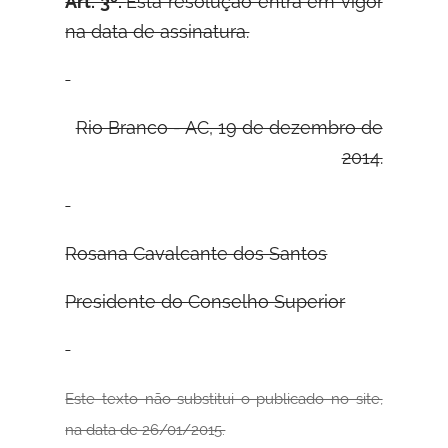
Art. 3º.
Esta resolução entra em vigor
na data de assinatura.
Rio Branco - AC, 19 de dezembro de
2014.
Rosana Cavalcante dos Santos
Presidente do Conselho Superior
Este texto não substitui o publicado no site,
na data de 26/01/2015.