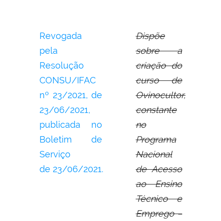
Revogada
Dispõe
pela
sobre a
Resolução
criação do
CONSU/IFAC
curso de
nº 23/2021, de
Ovinocultor,
23/06/2021,
constante
publicada no
no
Boletim de
Programa
Serviço
Nacional
de 23/06/2021.
de Acesso
ao Ensino
Técnico e
Emprego –