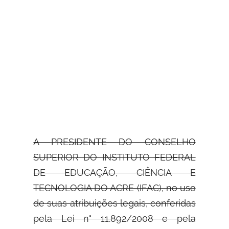
A PRESIDENTE DO CONSELHO
SUPERIOR DO INSTITUTO FEDERAL
DE EDUCAÇÃO,
CIÊNCIA E
TECNOLOGIA DO ACRE (IFAC), no uso
de suas atribuições legais, conferidas
pela Lei n° 11.892/2008 e pela