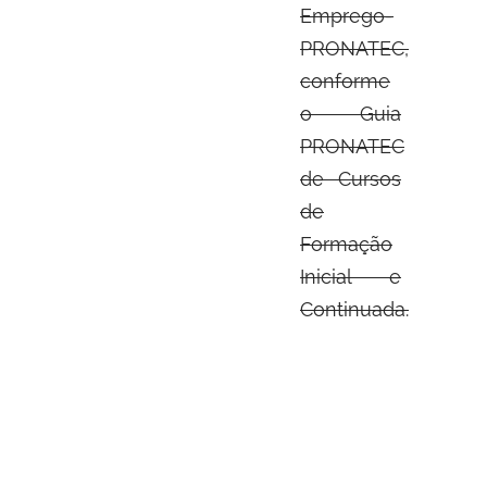
Emprego-
PRONATEC,
conforme
o Guia
PRONATEC
de Cursos
de
Formação
Inicial e
Continuada.