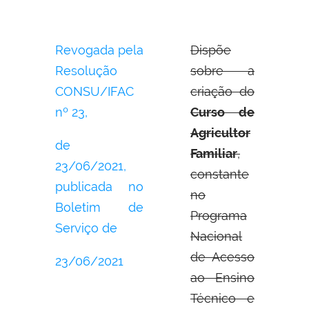
Revogada pela
Dispõe
Resolução
sobre a
CONSU/IFAC
criação do
nº 23,
Curso de
Agricultor
de
Familiar
,
23/06/2021,
constante
publicada no
no
Boletim de
Programa
Serviço de
Nacional
de Acesso
23/06/2021
ao Ensino
Técnico e