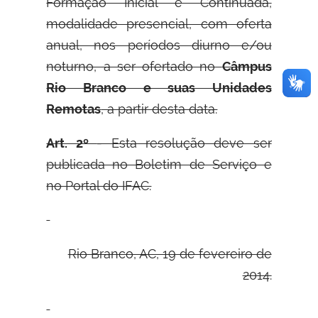
Formação Inicial e Continuada,
modalidade presencial, com oferta
anual, nos períodos diurno e/ou
noturno, a ser ofertado no
Câmpus
Rio Branco e suas Unidades
Remotas
, a partir desta data.
Art. 2º
- Esta resolução deve ser
publicada no Boletim de Serviço e
no Portal do IFAC.
Rio Branco, AC, 19 de fevereiro de
2014.