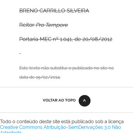
B
RENO
C
ARRILLO
S
ILVEIRA
Reitor
Pro Tempore
Portaria MEC nº 1.041, de 20/08/2012
Este texto não substitui o publicado no site na
data de 19/02/2014.
VOLTAR AO TOPO
Todo o conteúdo deste site está publicado sob a licença
Creative Commons Atribuição-SemDerivações 3.0 Não
Adaptada
.