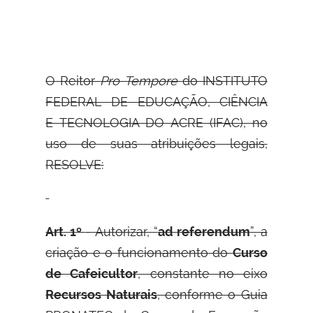
O Reitor
Pro Tempore
do INSTITUTO
FEDERAL DE EDUCAÇÃO, CIÊNCIA
E
TECNOLOGIA DO ACRE (IFAC), no
uso de suas atribuições legais,
RESOLVE:
Art. 1º
- Autorizar, “
ad referendum
”, a
criação e o funcionamento do
Curso
de Cafeicultor
, constante no eixo
Recursos Naturais
, conforme o Guia