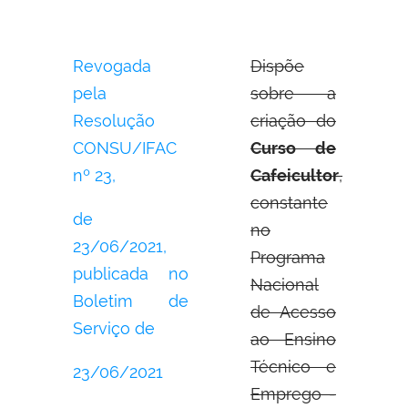
Revogada
Dispõe
pela
sobre a
Resolução
criação do
CONSU/IFAC
Curso de
nº 23,
Cafeicultor
,
constante
de
no
23/06/2021,
Programa
publicada no
Nacional
Boletim de
de Acesso
Serviço de
ao Ensino
Técnico e
23/06/2021
Emprego -