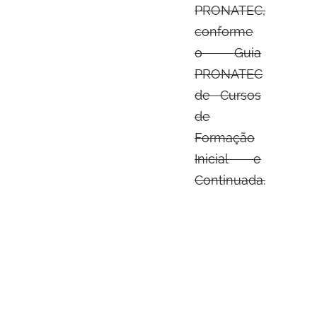
PRONATEC,
conforme
o Guia
PRONATEC
de Cursos
de
Formação
Inicial e
Continuada.