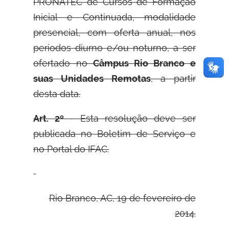
PRONATEC de Cursos de Formação
Inicial e Continuada, modalidade
presencial, com oferta anual, nos
períodos diurno e/ou noturno, a ser
ofertado no
Câmpus Rio Branco e
suas Unidades Remotas
, a partir
desta data.
Art. 2º
- Esta resolução deve ser
publicada no Boletim de Serviço e
no Portal do IFAC.
Rio Branco, AC, 19 de fevereiro de
2014.