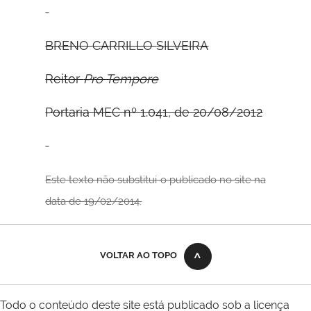
B
RENO
C
ARRILLO
S
ILVEIRA
Reitor
Pro Tempore
Portaria MEC nº 1.041, de 20/08/2012
Este texto não substitui o publicado no site na
data de 19/02/2014.
VOLTAR AO TOPO
Todo o conteúdo deste site está publicado sob a licença